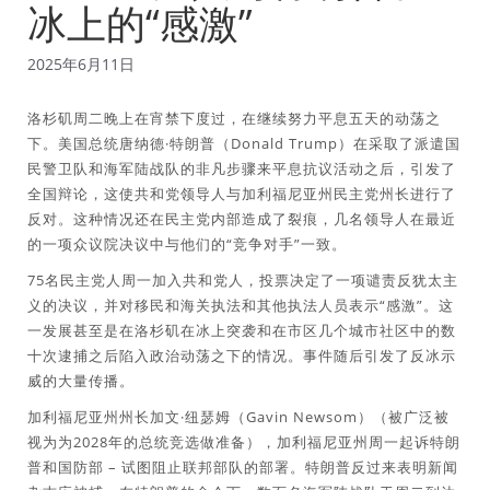
冰上的“感激”
2025年6月11日
洛杉矶周二晚上在宵禁下度过，在继续努力平息五天的动荡之
下。美国总统唐纳德·特朗普（Donald Trump）在采取了派遣国
民警卫队和海军陆战队的非凡步骤来平息抗议活动之后，引发了
全国辩论，这使共和党领导人与加利福尼亚州民主党州长进行了
反对。这种情况还在民主党内部造成了裂痕，几名领导人在最近
的一项众议院决议中与他们的“竞争对手”一致。
75名民主党人周一加入共和党人，投票决定了一项谴责反犹太主
义的决议，并对移民和海关执法和其他执法人员表示“感激”。这
一发展甚至是在洛杉矶在冰上突袭和在市区几个城市社区中的数
十次逮捕之后陷入政治动荡之下的情况。事件随后引发了反冰示
威的大量传播。
加利福尼亚州州长加文·纽瑟姆（Gavin Newsom）（被广泛被
视为为2028年的总统竞选做准备），加利福尼亚州周一起诉特朗
普和国防部 – 试图阻止联邦部队的部署。特朗普反过来表明新闻