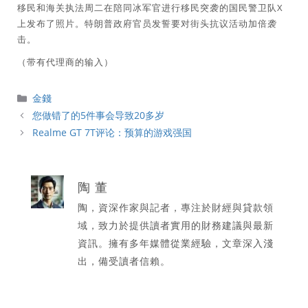
移民和海关执法周二在陪同冰军官进行移民突袭的国民警卫队X
上发布了照片。特朗普政府官员发誓要对街头抗议活动加倍袭
击。
（带有代理商的输入）
分
金錢
類
您做错了的5件事会导致20多岁
Realme GT 7T评论：预算的游戏强国
陶 董
陶，資深作家與記者，專注於財經與貸款領
域，致力於提供讀者實用的財務建議與最新
資訊。擁有多年媒體從業經驗，文章深入淺
出，備受讀者信賴。