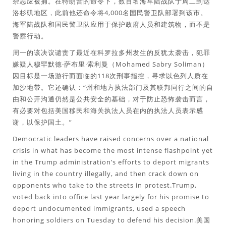
杂志应被捕。在特朗普的命令下，数百名海军陆战队于周二到达
洛杉矶地区，此前他还命令将4,000名国民警卫队部署到该市。
海军陆战队和国民警卫队应用于保护政府人员和建筑物，而不是
警察行动。
周一的该决议谴责了最近在科罗拉多州发生的反犹太袭击，犯罪
嫌疑人穆罕默德·萨布里·索利曼（Mohamed Sabry Soliman）
因目标是一场游行而面临的118次刑事指控，寻求以色列人质在
加沙地带。它还确认：“州和地方执法部门及其联邦同行之间的自
由和公开沟通仍然是公共安全的基础，对于防止恐怖袭击而言，
有必要对包括美国移民和海关执法人员在内的执法人员表示感
谢，以保护国土。”
Democratic leaders have raised concerns over a national
crisis in what has become the most intense flashpoint yet
in the Trump administration’s efforts to deport migrants
living in the country illegally, and then crack down on
opponents who take to the streets in protest.Trump,
voted back into office last year largely for his promise to
deport undocumented immigrants, used a speech
honoring soldiers on Tuesday to defend his decision.美国