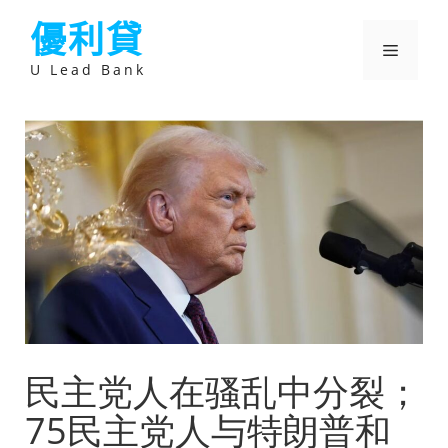
跳
優利貸
至
主
選
要
U Lead Bank
內
容
單
民主党人在骚乱中分裂；
75民主党人与特朗普和