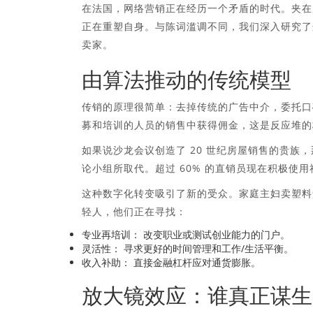
在法国，网络营销正在经历一个矛盾的时代。夹在
正在重塑自身。与陈词滥调不同，我们深入研究了这
卖家。
由算法推动的传统模型
传销的原理很简单：去掉传统的广告中介，委托口
募和培训的人员的销售中获得佣金，这是反应堆的
如果说沙龙会议创造了 20 世纪房屋销售的贵族
论小组所取代。超过 60% 的直销员现在积极使
这种数字化转变吸引了新的受众。家庭主妇卖塑料
轻人，他们正在寻找：
专业再培训：
改变职业或测试创业能力的门户。
灵活性：
寻求更好的时间管理和工作/生活平衡。
收入补助：
直接金融杠杆应对通货膨胀。
放大镜效应：谁真正谋生