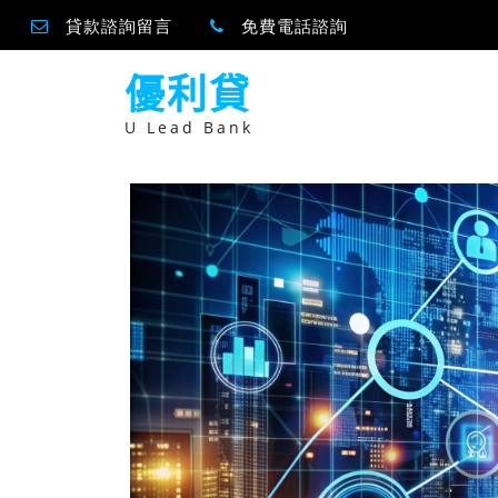
貸款諮詢留言
免費電話諮詢
跳
優利貸
至
主
要
U Lead Bank
內
容