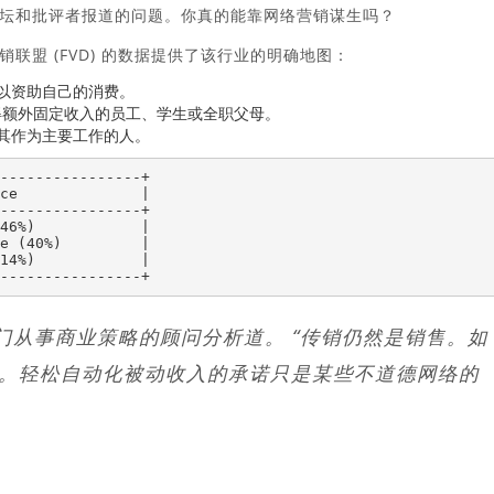
坛和批评者报道的问题。你真的能靠网络营销谋生吗？
盟 (FVD) 的数据提供了该行业的明确地图：
以资助自己的消费。
以获得额外固定收入的员工、学生或全职父母。
其作为主要工作的人。
----------------+

ce              |

----------------+

46%)            |

e (40%)         |

14%)            |

门从事商业策略的顾问分析道。 “传销仍然是销售。如
。轻松自动化被动收入的承诺只是某些不道德网络的