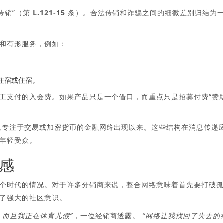
传销”（
第 L.121-15 条
）。合法传销和诈骗之间的细微差别归结为
和有形服务，例如：
住宿或住宿。
工支付的入会费。如果产品只是一个借口，而重点只是招募付费“赞
自从专注于交易或加密货币的金融网络出现以来。这些结构在消息传递
年轻受众。
感
们这个时代的情况。对于许多分销商来说，整合网络意味着首先要打破
了强大的社区意识。
，而且我正在休育儿假”
，一位经销商透露。
“网络让我找回了失去的