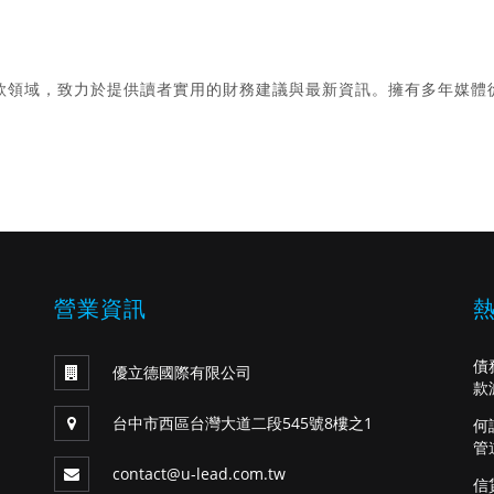
款領域，致力於提供讀者實用的財務建議與最新資訊。擁有多年媒體
。
營業資訊
債
優立德國際有限公司
款
台中市西區台灣大道二段545號8樓之1
何
管
contact@u-lead.com.tw
信