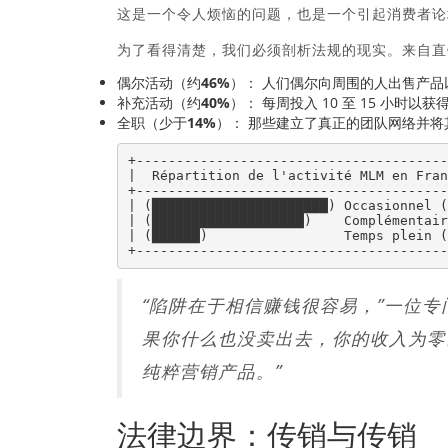
这是一个令人烦恼的问题，也是一个引起消费者论
为了看得清楚，我们必须剖析法规的现实。来自直销联
偶尔活动（约46%）：
人们偶尔向周围的人出售产品
补充活动（约40%）：
每周投入 10 至 15 小时
全职（少于14%）：
那些建立了真正的团队网络并将
+---------------------------------------
|  Répartition de l'activité MLM en Fran
+---------------------------------------
| (██████████████████████) Occasionnel (
| (███████████████████)    Complémentair
| (██████)                 Temps plein (
“陷阱在于相信赚钱很容易，”一位专
果你什么也没卖出去，你的收入为零
纯粹营销产品。”
法律边界：传销与传销