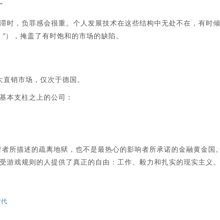
”
滞时，负罪感会很重。个人发展技术在这些结构中无处不在，有时
”
），掩盖了有时饱和的市场的缺陷。
大直销市场，仅次于德国。
基本支柱之上的公司：
对者所描述的疏离地狱，也不是最热心的影响者所承诺的金融黄金国
受游戏规则的人提供了真正的自由：工作、毅力和扎实的现实主义
时代