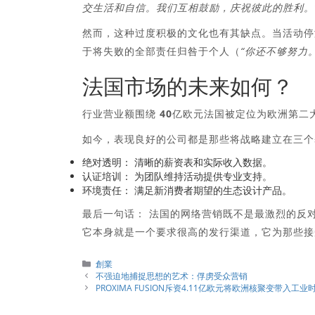
交生活和自信。我们互相鼓励，庆祝彼此的胜利。
然而，这种过度积极的文化也有其缺点。当活动停
于将失败的全部责任归咎于个人（
“你还不够努力。
法国市场的未来如何？
行业营业额围绕
40亿欧元
法国被定位为欧洲第二
如今，表现良好的公司都是那些将战略建立在三个
绝对透明：
清晰的薪资表和实际收入数据。
认证培训：
为团队维持活动提供专业支持。
环境责任：
满足新消费者期望的生态设计产品。
最后一句话：
法国的网络营销既不是最激烈的反
它本身就是一个要求很高的发行渠道，它为那些接
分
創業
類
不强迫地捕捉思想的艺术：俘虏受众营销
PROXIMA FUSION斥资4.11亿欧元将欧洲核聚变带入工业