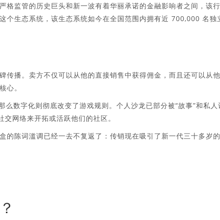
严格监管的历史巨头和新一波有着华丽承诺的金融影响者之间，该
个生态系统，该生态系统如今在全国范围内拥有近 700,000 名独
碑传播。卖方不仅可以从他的直接销售中获得佣金，而且还可以从
核心。
，那么数字化则彻底改变了游戏规则。个人沙龙已部分被“故事”和私人
用社交网络来开拓或活跃他们的社区。
盒的陈词滥调已经一去不复返了：传销现在吸引了新一代三十多岁
？