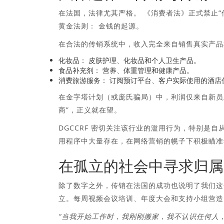
在法国，法律尤其严格。 《消费者法》正式禁止“
黄金法则：
金钱的起源
。
在合法的传销系统中，收入完全来自销售真实产品
化妆品：
皮肤护理、化妆品和个人卫生产品。
食品补充剂：
营养、体重管理和健康产品。
消费旅游服务：
订阅预订平台、客户实际使用的酒店
在金字塔计划（或庞氏骗局）中，利润仅来自新员
商”，正义就在望。
DGCCRF 密切关注该行业的滥用行为，特别是
用程序中大量存在，在网络营销的幌子下积极瞄准
在孤立的社会中寻求归属
除了数字之外，传销在法国的​​成功也说明了我
立。每周视频会议培训、年度大会和支持小组营造
“当我开始工作时，我刚刚搬家，我不认识任何人