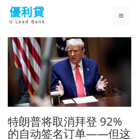
跳
優利貸
至
主
選
要
U Lead Bank
內
容
單
特朗普将取消拜登 92%
的自动签名订单——但这