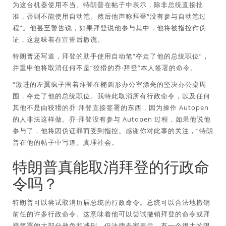
为这台机器使用不当。特朗普在帖子中表示，除非总统直接批
准，否则不能使用自动笔。然后他声称拜登“没有参与自动笔过
程”。他甚至警告说，如果拜登说他参与其中，他将被指控作伪
证，这意味着在宣誓后撒谎。
特朗普还写道，拜登的助手使用自动笔“夺走了他的总统职位”，
并重申他将取消任何不是“狡猾的乔·拜登”本人签署的命令。
“激进的左翼疯子围着拜登在椭圆形办公室漂亮的坚决办公桌周
围，夺走了他的总统职位。我特此取消所有行政命令，以及任何
其他不是由狡猾的乔·拜登直接签署的东西，因为操作 Autopen
的人非法这样做。乔·拜登没有参与 Autopen 过程，如果他说他
参与了，他将因伪证罪而受到指控。感谢你对此事的关注，”特朗
普在他的帖子中写道。真理社会。
特朗普真能取消拜登的行政命
令吗？
特朗普可以尝试取消历届总统的行政命令。总统可以合法地撤销
前任的许多行政命令。这意味着他可以尝试撤销拜登的命令或拜
登签署的大部分赦免和减刑。但法律专家表示，有一个很大的限