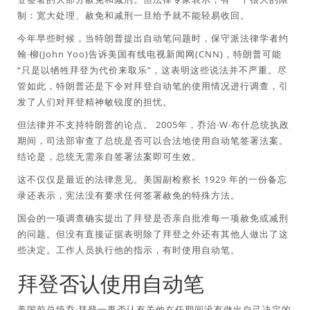
制：宽大处理、赦免和减刑一旦给予就不能轻易收回。
今年早些时候，当特朗普提出自动笔问题时，保守派法律学者约
翰·柳(John Yoo)告诉美国有线电视新闻网(CNN)，特朗普可能
“只是以牺牲拜登为代价来取乐”，这表明这些说法并不严重。尽
管如此，特朗普还是下令对拜登自动笔的使用情况进行调查，引
发了人们对拜登精神敏锐度的担忧。
但法律并不支持特朗普的论点。 2005年，乔治·W·布什总统执政
期间，司法部审查了总统是否可以合法地使用自动笔签署法案。
结论是，总统无需亲自签署法案即可生效。
这不仅仅是最近的法律意见。美国副检察长 1929 年的一份备忘
录还表示，宪法没有要求任何签署赦免的特殊方法。
国会的一项调查确实提出了拜登是否亲自批准每一项赦免或减刑
的问题。但没有直接证据表明除了拜登之外还有其他人做出了这
些决定。工作人员执行他的指示，有时使用自动笔。
拜登否认使用自动笔
美国前总统乔·拜登一再否认有关他在任期间没有做出自己决定的