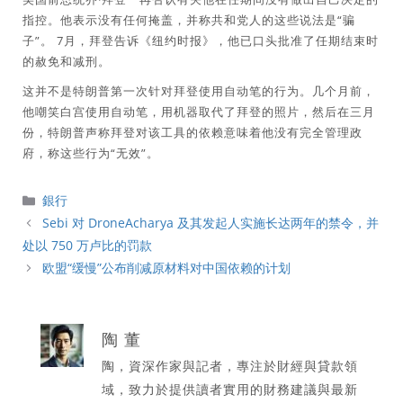
指控。他表示没有任何掩盖，并称共和党人的这些说法是“骗
子”。 7月，拜登告诉《纽约时报》，他已口头批准了任期结束时
的赦免和减刑。
这并不是特朗普第一次针对拜登使用自动笔的行为。几个月前，
他嘲笑白宫使用自动笔，用机器取代了拜登的照片，然后在三月
份，特朗普声称拜登对该工具的依赖意味着他没有完全管理政
府，称这些行为“无效”。
分
銀行
類
Sebi 对 DroneAcharya 及其发起人实施长达两年的禁令，并
处以 750 万卢比的罚款
欧盟“缓慢”公布削减原材料对中国依赖的计划
陶 董
陶，資深作家與記者，專注於財經與貸款領
域，致力於提供讀者實用的財務建議與最新