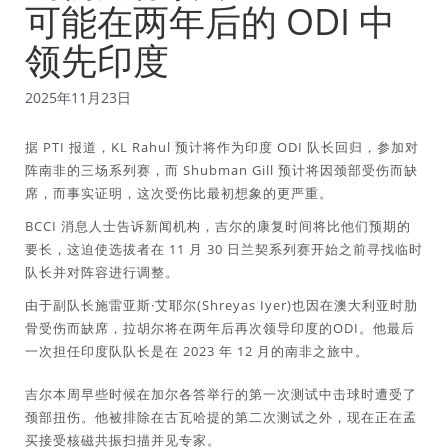
可能在两年后的 ODI 中
领先印度
2025年11月23日
据 PTI 报道，KL Rahul 预计将作为印度 ODI 队长回归，参加对
阵南非的三场系列赛，而 Shubman Gill 预计将因颈部受伤而缺
席，而事实证明，这次受伤比最初想象的更严重。
BCCI 消息人士告诉新闻机构，吉尔的康复时间将比他们预期的
要长，这迫使选拔者在 11 月 30 日兰契系列赛开始之前寻找临时
队长并对阵容进行调整。
由于副队长施雷亚斯·艾耶尔(Shreyas Iyer)也因在澳大利亚时肋
骨受伤而缺席，拉胡尔将在两年后再次领导印度的ODI。他最后
一次担任印度队队长是在 2023 年 12 月的南非之旅中。
吉尔本周早些时候在加尔各答举行的第一次测试中击球时遭受了
颈部扭伤。他被排除在古瓦哈提的第二次测试之外，现在正在孟
买接受核磁共振扫描并见专家。