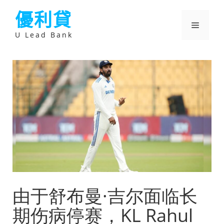
跳
優利貸
至
主
選
要
U Lead Bank
內
容
單
由于舒布曼·吉尔面临长
期伤病停赛，KL Rahul