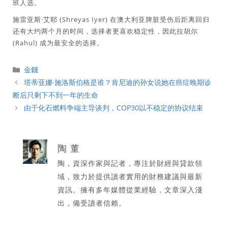
班人选。
施雷亚斯·艾耶 (Shreyas Iyer) 在澳大利亚脾脏受伤后距离回归
还有大约两个月的时间，选择者更喜欢稳定性，因此拉胡尔
(Rahul) 成为最安全的选择。
分
金錢
類
塔蒂亚娜·施洛斯伯格是谁？肯尼迪的孙女说她在癌症晚期诊
断后只剩下不到一年的生命
由于化石燃料争端主导谈判，COP30以不稳定的协议结束
陶 董
陶，資深作家與記者，專注於財經與貸款領
域，致力於提供讀者實用的財務建議與最新
資訊。擁有多年媒體從業經驗，文章深入淺
出，備受讀者信賴。