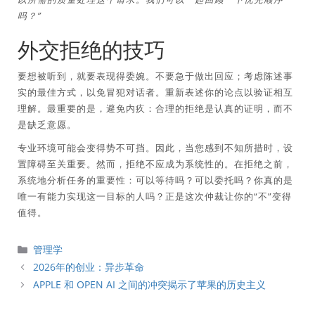
吗？”
外交拒绝的技巧
要想被听到，就要表现得委婉。不要急于做出回应；考虑陈述事
实的最佳方式，以免冒犯对话者。重新表述你的论点以验证相互
理解。最重要的是，避免内疚：合理的拒绝是认真的证明，而不
是缺乏意愿。
专业环境可能会变得势不可挡。因此，当您感到不知所措时，设
置障碍至关重要。然而，拒绝不应成为系统性的。在拒绝之前，
系统地分析任务的重要性：可以等待吗？可以委托吗？你真的是
唯一有能力实现这一目标的人吗？正是这次仲裁让你的“不”变得
值得。
分
管理学
類
2026年的创业：异步革命
APPLE 和 OPEN AI 之间的冲突揭示了苹果的历史主义