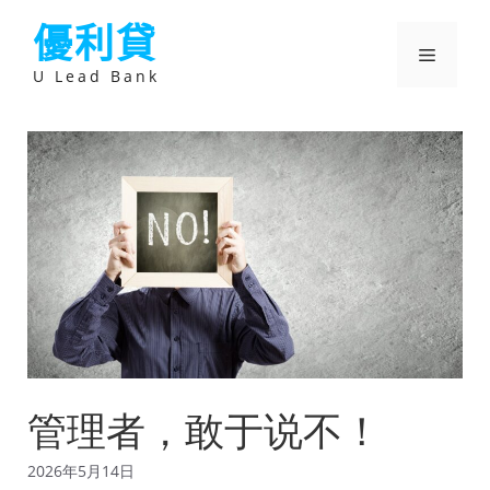
跳
優利貸
至
主
選
要
U Lead Bank
內
容
單
管理者，敢于说不！
2026年5月14日