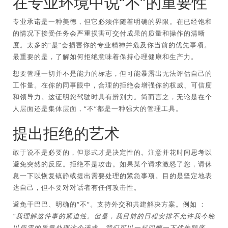
在专业环境中说“不”的重要性
专业承诺是一种美德，但它必须伴随着明确的界限。在已经饱和
的情况下接受任务会严重损害可交付成果的质量和操作的清晰
度。太多的“是”会损害你的专业精神并危及你当前的优先事项。
最重要的是，了解如何拒绝意味着保持心理健康和生产力。
想要管理一切并不是能力的标志，但可能暴露出无法评估自己的
工作量。在你的同事眼中，合理的拒绝会增强你的权威、可信度
和领导力。这证明您驾驶时具有辨别力。简而言之，无论是在个
人层面还是集体层面，“不”都是一种强大的管理工具。
提出拒绝的艺术
敢于说不是必要的，但形式才是决定性的。注意并花时间思考以
避免突然的反应。拒绝不是攻击。如果某个请求激怒了您，请休
息一下以恢复镇静或提出需要处理的紧急事项。目的是坚定地表
达自己，但不要对对话者有任何攻击性。
避免干巴巴、明确的“不”。支持外交和共建解决方案。例如 ：
“我理解这件事的紧迫性。但是，我目前的日程安排不允许我今晚
以所需的质量处理这个请求。我们可以一起回顾一下优先顺序