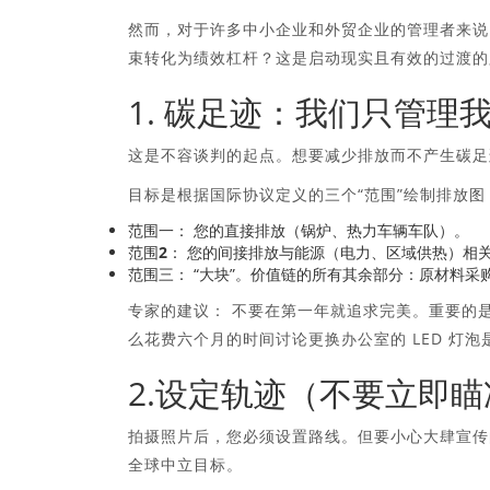
然而，对于许多中小企业和外贸企业的管理者来说
束转化为绩效杠杆？这是启动现实且有效的过渡的
1. 碳足迹：我们只管理
这是不容谈判的起点。想要减少排放而不产生碳足
目标是根据国际协议定义的三个“范围”绘制排放图
范围一：
您的直接排放（锅炉、热力车辆车队）。
范围2：
您的间接排放与能源（电力、区域供热）相
范围三：
“大块”。价值链的所有其余部分：原材料采
专家的建议：
不要在第一年就追求完美。重要的是确
么花费六个月的时间讨论更换办公室的 LED 灯
2.设定轨迹（不要立即
拍摄照片后，您必须设置路线。但要小心大肆宣传
全球中立目标。