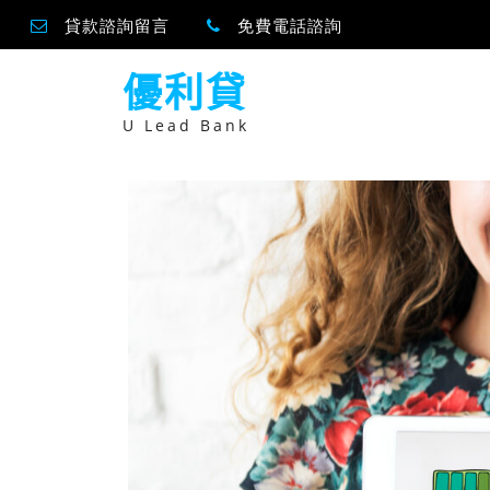
貸款諮詢留言
免費電話諮詢
跳
優利貸
至
主
要
U Lead Bank
內
容