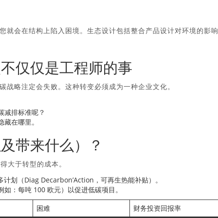
您就会在结构上陷入困境。生态设计包括整合产品设计对环境的影
碳不仅仅是工程师的事
碳战略注定会失败。这种转变必须成为一种企业文化。
。
碳减排标准呢？
隐藏在哪里。
以及带来什么）？
变得大于转型的成本。
多计划（Diag Decarbon’Action，可再生热能补贴）。
如：每吨 100 欧元）以促进低碳项目。
困难
财务投资回报率