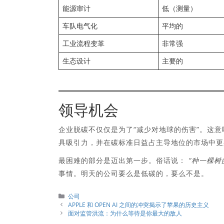
能源审计
低（测量）
车队电气化
平均的
工业流程变革
非常强
生态设计
主要的
领导机会
企业脱碳不仅仅是为了“减少对地球的伤害”。这
具吸引力，并在碳标准日益占主导地位的市场中更
最困难的部分是迈出第一步。俗话说：
“种一棵树
事情。明天的公司要么是低碳的，要么不是。
分
公司
類
APPLE 和 OPEN AI 之间的冲突揭示了苹果的历史主义
面对监管洪流：为什么等待是你最大的敌人