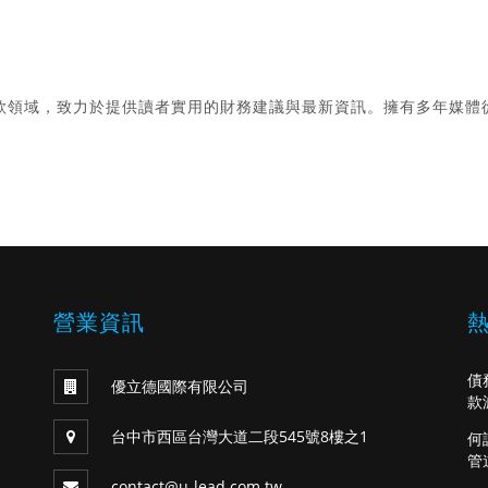
款領域，致力於提供讀者實用的財務建議與最新資訊。擁有多年媒體
。
營業資訊
債
優立德國際有限公司
款
台中市西區台灣大道二段545號8樓之1
何
管
contact@u-lead.com.tw