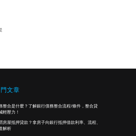
從
熱門文章
務整合是什麼？了解銀行債務整合流程/條件，整合貸
減輕壓力！
謂房屋抵押貸款？拿房子向銀行抵押借款利率、流程、
道解析