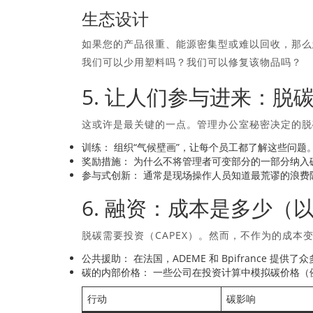
生态设计
如果您的产品很重、能源密集型或难以回收，那么
我们可以少用塑料吗？我们可以修复该物品吗？
5. 让人们参与进来：脱
这或许是最关键的一点。管理办公室秘密决定的脱
训练：
组织“气候壁画”，让每个员工都了解这些问题
奖励措施：
为什么不将管理者可变部分的一部分纳入
参与式创新：
通常是现场操作人员知道最荒谬的浪费
6. 融资：成本是多少（
脱碳需要投资（CAPEX）。然而，不作为的成本
公共援助：
在法国，ADEME 和 Bpifrance 提供了众
碳的内部价格：
一些公司在投资计算中模拟碳价格（例
行动
碳影响