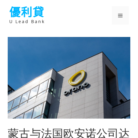
跳
優利貸
至
主
選
要
U Lead Bank
內
容
單
蒙古与法国欧安诺公司达