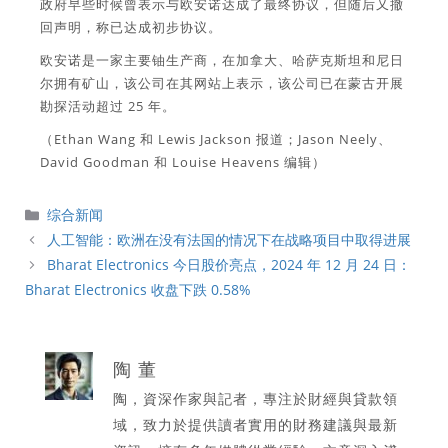
政府早些时候曾表示与欧安诺达成了最终协议，但随后又撤
回声明，称已达成初步协议。
欧安诺是一家主要铀生产商，在加拿大、哈萨克斯坦和尼日
尔拥有矿山，该公司在其网站上表示，该公司已在蒙古开展
勘探活动超过 25 年。
（Ethan Wang 和 Lewis Jackson 报道；Jason Neely、
David Goodman 和 Louise Heavens 编辑）
分
综合新闻
類
人工智能：欧洲在没有法国的情况下在战略项目中取得进展
Bharat Electronics 今日股价亮点，2024 年 12 月 24 日：
Bharat Electronics 收盘下跌 0.58%
陶 董
陶，資深作家與記者，專注於財經與貸款領
域，致力於提供讀者實用的財務建議與最新