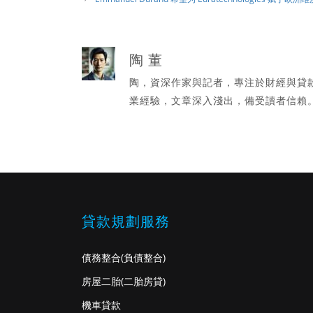
陶 董
陶，資深作家與記者，專注於財經與貸
業經驗，文章深入淺出，備受讀者信賴
貸款規劃服務
債務整合
(負債整合)
房屋二胎
(二胎房貸)
機車貸款