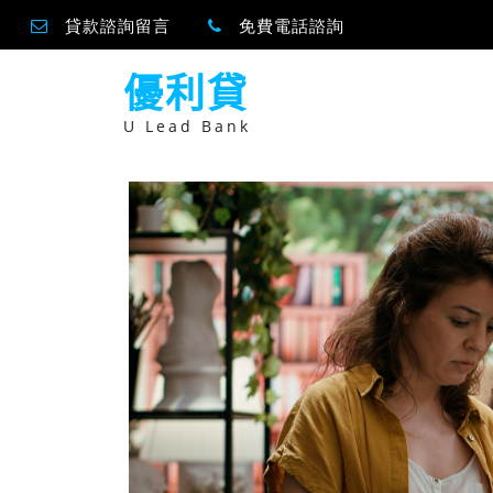
貸款諮詢留言
免費電話諮詢
跳
優利貸
至
主
要
U Lead Bank
內
容