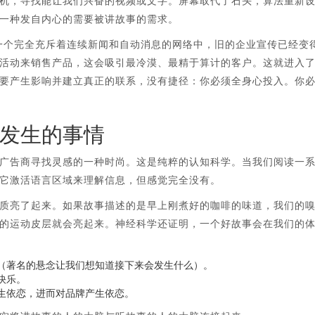
机，寻找能让我们兴奋的视频或文字。屏幕取代了石头，算法重新
一种发自内心的需要被讲故事的需求。
在一个完全充斥着连续新闻和自动消息的网络中，旧的企业宣传已经变
活动来销售产品，这会吸引最冷漠、最精于算计的客户。这就进入
要产生影响并建立真正的联系，没有捷径：你必须全身心投入。你
发生的事情
广告商寻找灵感的一种时尚。这是纯粹的认知科学。当我们阅读一
它激活语言区域来理解信息，但感觉完全没有。
质亮了起来。如果故事描述的是早上刚煮好的咖啡的味道，我们的
的运动皮层就会亮起来。神经科学还证明，一个好故事会在我们的
（著名的悬念让我们想知道接下来会发生什么）。
快乐。
生依恋，进而对品牌产生依恋。