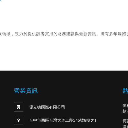
款領域，致力於提供讀者實用的財務建議與最新資訊。擁有多年媒體
。
營業資訊
債
優立德國際有限公司
款
台中市西區台灣大道二段545號8樓之1
何
管