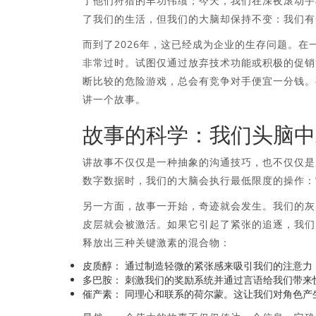
了他们狩猎的丰功伟绩；今天，我们在深夜滚动手
了我们的生活，但我们的大脑却保持不变：我们有
而到了2026年，这已经成为企业的生存问题。
非常过时。试图仅通过放弃技术功能或积极的促销
断比较的危险游戏，总会有竞争对手便宜一分钱。
讲一个故事。
故事的科学：我们头脑中
讲故事不仅仅是一种抽象的沟通技巧，也不仅仅是
数字数据时，我们的大脑会执行最低限度的操作：
另一方面，故事一开始，奇迹就会发生。我们的灰
皮层就会被激活。如果它引起了紧张的追逐，我们
释放出三种关键激素的混合物：
皮质醇：
通过制造轻微的紧张感来吸引我们的注意力
多巴胺：
刺激我们的奖励系统并通过言语给我们带来
催产素：
同理心和联系的荷尔蒙。这让我们对角色产