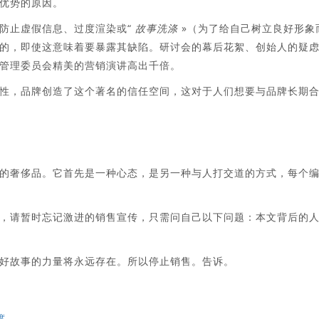
优势的原因。
防止虚假信息、过度渲染或“
故事洗涤
»（为了给自己树立良好形象
的，即使这意味着要暴露其缺陷。研讨会的幕后花絮、创始人的疑
管理委员会精美的营销演讲高出千倍。
性，品牌创造了这个著名的信任空间，这对于人们想要与品牌长期
的奢侈品。它首先是一种心态，是另一种与人打交道的方式，每个
，请暂时忘记激进的销售宣传，只需问自己以下问题：本文背后的
好故事的力量将永远存在。所以停止销售。告诉。
度