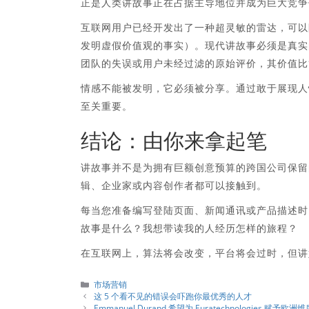
正是人类讲故事正在占据主导地位并成为巨大竞争
互联网用户已经开发出了一种超灵敏的雷达，可以
发明虚假价值观的事实）。现代讲故事必须是真实
团队的失误或用户未经过滤的原始评价，其价值比
情感不能被发明，它必须被分享。通过敢于展现人
至关重要。
结论：由你来拿起笔
讲故事并不是为拥有巨额创意预算的跨国公司保留
辑、企业家或内容创作者都可以接触到。
每当您准备编写登陆页面、新闻通讯或产品描述时
故事是什么？我想带读我的人经历怎样的旅程？
在互联网上，算法将会改变，平台将会过时，但讲
分
市场营销
類
这 5 个看不见的错误会吓跑你最优秀的人才
Emmanuel Durand 希望为 Euratechnologies 赋予欧洲维