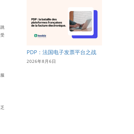
会跳
上受
PDP：法国电子发票平台之战
2026年8月6日
困
克服
缺乏