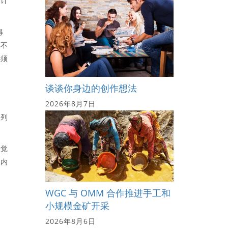
设计
得
了不
必须
谈谈你身边的创作想法
2026年8月7日
系列
嗅觉
体内
WGC 与 OMM 合作推进手工和
小规模金矿开采
2026年8月6日