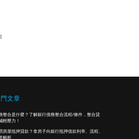
從
熱門文章
務整合是什麼？了解銀行債務整合流程/條件，整合貸
減輕壓力！
謂房屋抵押貸款？拿房子向銀行抵押借款利率、流程、
道解析