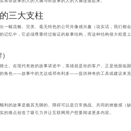
实将讲故事的人的大脑与听故事的人的大脑连接起来。
的三大支柱
出一幅流畅、完美、毫无特色的公司肖像感兴趣（说实话，我们都
的记忆中，它必须尊重经过验证的叙事结构，而这种结构很大程度
牌）
骑士。在现代有效的故事讲述中，英雄就是你的客户。正是他面临
的角色——故事中的尤达或邓布利多——提供神奇的工具或建议来
顺利的故事是极其无聊的。障碍可以是日常挑战、共同的挫败感（
实的痛点创造了吸引力并让互联网用户想要阅读更多内容。