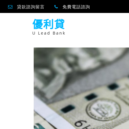
貸款諮詢留言
免費電話諮詢
跳
優利貸
至
主
要
U Lead Bank
內
容