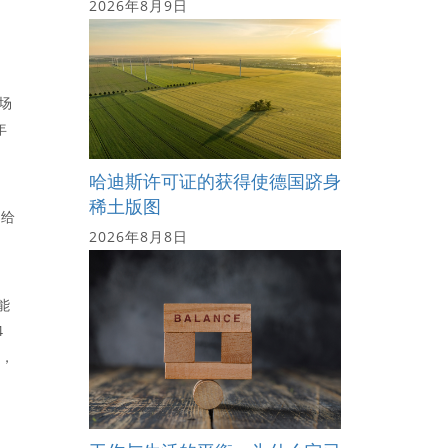
2026年8月9日
）
一场
年
哈迪斯许可证的获得使德国跻身
稀土版图
份给
2026年8月8日
能
4
周，
。