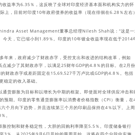
债的收益率为6.35％，这反映了全球对印度经济基本面和机构实力的怀
实际上，目前对印度10年政府债券的收益率（现在徘徊在6.28％左右
ndra Asset Management董事总经理Nilesh Shah说：“这是
％。今天，它已缩小到1.89％。印度的10年镀金收益率现在低于2014
多年来，政府减少了财政赤字，受控支出和改进的结构改革，例如
高点减少了其财政赤字，以满足25财年GDP的4.8％的目标。在2月
政赤字或差距固定在15,69,527千万卢比或GDP的4.8％。包括
了更稳定的收入基础。
于以通货膨胀为目标和以增长为中期的框架。即使面对全球供应冲击和
的预期。印度的零售通货膨胀率以消费者价格指数（CPI）衡量，在
续第六个月向下趋势，并且连续第三个月的印刷品保持在4％以下。上
0％。
膨胀控制和财务稳定性，大胆的回购利率降至5.5％。印度储备银行
，至3％，从2025年9月6日开始的两周开始，这将在四个分段中实施