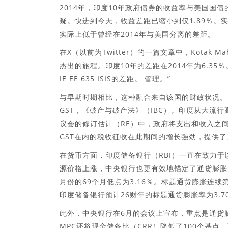
2014年，印度10年政府债券的收益率与美国国
疑。快进到今天，收益差距已缩小到仅1.89％。
实际上低于曾经在2014年与美国分离的差距。
在X（以前为Twitter）的一篇文章中，Kotak Mahi
杰出的旅程。印度10年的差距在2014年为6.35
IE EE 635 ISIS的差距。 管理。”
与早期时期相比，这种融合来自该国的财政状况。
GST，《破产与破产法》（IBC）。印度从大流行
议会的修订估计（RE）中，政府将支出和收入之间的财
GST在内的税收征收在此期间的增长强劲，提供
在货币方面，印度储备银行（RBI）一直在致力
源价格上涨，中央银行也更有效地锚定了通货膨胀
月份的69个月低点为3.16％。标题通货膨胀连
印度储备银行预计26财年的标题通货膨胀率为3.7
此外，中央银行在6月的会议上宣布，重点是通货
MPC还将现金储备比（CRR）降低了100个基点