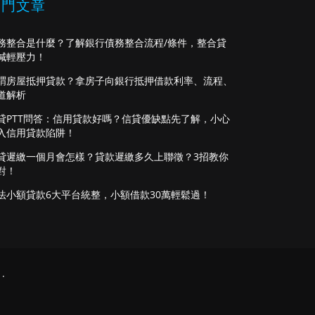
熱門文章
務整合是什麼？了解銀行債務整合流程/條件，整合貸
減輕壓力！
謂房屋抵押貸款？拿房子向銀行抵押借款利率、流程、
道解析
貸PTT問答：信用貸款好嗎？信貸優缺點先了解，小心
入信用貸款陷阱！
貸遲繳一個月會怎樣？貸款遲繳多久上聯徵？3招教你
對！
法小額貸款6大平台統整，小額借款30萬輕鬆過！
.