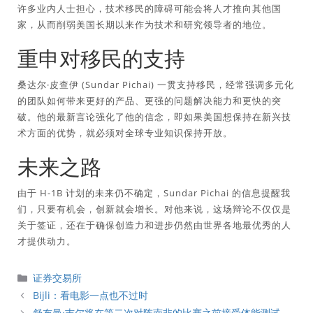
许多业内人士担心，技术移民的障碍可能会将人才推向其他国
家，从而削弱美国长期以来作为技术和研究领导者的地位。
重申对移民的支持
桑达尔·皮查伊 (Sundar Pichai) 一贯支持移民，经常强调多元化
的团队如何带来更好的产品、更强的问题解决能力和更快的突
破。他的最新言论强化了他的信念，即如果美国想保持在新兴技
术方面的优势，就必须对全球专业知识保持开放。
未来之路
由于 H-1B 计划的未来仍不确定，Sundar Pichai 的信息提醒我
们，只要有机会，创新就会增长。对他来说，这场辩论不仅仅是
关于签证，还在于确保创造力和进步仍然由世界各地最优秀的人
才提供动力。
分
证券交易所
類
Bijli：看电影一点也不过时
舒布曼·吉尔将在第二次对阵南非的比赛之前接受体能测试