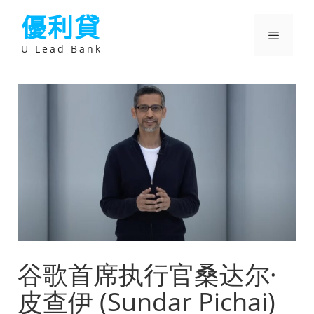
跳
優利貸
至
主
選
要
U Lead Bank
內
容
單
谷歌首席执行官桑达尔·
皮查伊 (Sundar Pichai)