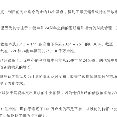
个基点，到目前为止迄今为止约14个基点，得到了印度储备银行的开放
，这是因为其专注于20财年和24财年之间的透明度和谨慎的财政管理，
率从2013 – 14年的高度下降到2024 – 25年的6.96％。截至
在FY20和24财年期间的75,000千万卢比。
已经很高了。该中心的利息成本可能从25财年的24％修订的估算中
后债务的积累的增长。
算补贴欠款以及为计划的资金及时发布，改善了政府预算参数的市
少了借贷要求。
主要取决于其资本支出要求的中央预算，因为他们自己的借款被冻结以
91亿卢比，即由于发现了160万卢比的不足平衡，从以前的转帐中
算了，这反映了州的持平能力。