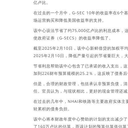
亿卢比。
在过去的一个月中，G-SEC 10年的收益率在6
场运营购买和降低美国收益率的支持。
该中心设法节省了约75,000亿卢比的利息成本
使政府证券（G-SECS）的收益率降低了。
截至2025年2月10日，该中心新鲜借贷的加权平均收益
2025年2月10日，降低产量引起的节省量巨大，大约
节省利息帮助该中心包含了已承诺的收入支出，这
加到226财年预算规模的25.2％，这反映了债务
但是，合理的财政管理，包括承认非预算负债，清
任。官员认为，与现状相比，更好的现金管理还减
在过去的几年中，NHAI和铁路等主要政府实体
轻累积的债务负担。
该中心将本财政年度中心赞助的计划的支出减少了
了160万卢比的估算，而该计划的预算估算值估