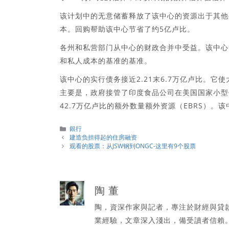
该计划中的无意储蓄释放了该中心的资源出于其他
本。回购帮助该中心节省了约5亿卢比。
各州和私营部门从中心的财政合并中受益。该中心
和私人成本的基准的基准。
该中心的实行债务接近2.21末6.7万亿卢比。它
主要是，政府接管了印度食品公司在美国国家小型储
42.7万亿卢比的额外数量额外资源（EBRS）。
分
銀行
類
建造负担得起的住房融资
观看的股票：从JSW钢到ONGC-这里有9个股票
陶 董
陶，資深作家與記者，專注於財經與貸
業經驗，文章深入淺出，備受讀者信賴