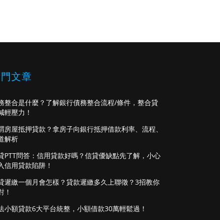
熱門文章
務整合是什麼？了解銀行債務整合流程/條件，整合貸
減輕壓力！
謂房屋抵押貸款？拿房子向銀行抵押借款利率、流程、
道解析
貸PTT問答：信用貸款好嗎？信貸優缺點先了解，小心
入信用貸款陷阱！
貸遲繳一個月會怎樣？貸款遲繳多久上聯徵？3招教你
對！
法小額貸款6大平台統整，小額借款30萬輕鬆過！