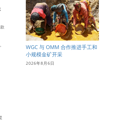
成
借款
表。
WGC 与 OMM 合作推进手工和
小规模金矿开采
2026年8月6日
從