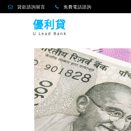
貸款諮詢留言
免費電話諮詢
跳
優利貸
至
主
要
U Lead Bank
內
容