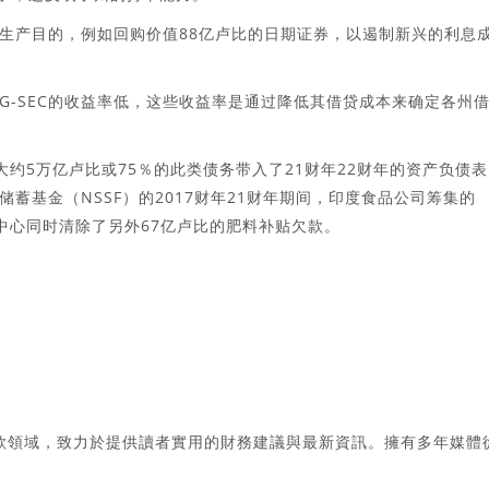
生产目的，例如回购价值88亿卢比的日期证券，以遏制新兴的利息
G-SEC的收益率低，这些收益率是通过降低其借贷成本来确定各州
使大约5万亿卢比或75％的此类债务带入了21财年22财年的资产负债
蓄基金（NSSF）的2017财年21财年期间，印度食品公司筹集的
该中心同时清除了另外67亿卢比的肥料补贴欠款。
款領域，致力於提供讀者實用的財務建議與最新資訊。擁有多年媒體
。