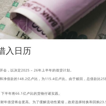
1借入日历
，以决定2025 – 26年上半年的借贷计划。
借款的148.2亿卢比，为115.4亿卢比。由于赎回，总借款比25
下半年将66.1亿卢比的货物付诸实践。
财年借贷将会更高。为了缓解流动性紧缩，政府选择转换和回购23.