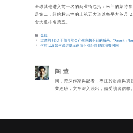
全球其他进入前十名的商业街包括：米兰的蒙特拿破仑大道
居第二，纽约标志性的上第五大道以每平方英尺 2
舍大道排名第五。
分
金錢
類
过度的 F&O 干预可能会产生意想不到的后果。”Ananth Naray
何时以及如何跟进供应商而不引起冒犯或浪费时间
陶 董
陶，資深作家與記者，專注於財經與貸
業經驗，文章深入淺出，備受讀者信賴