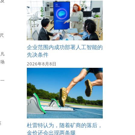
以及
英尺
企业范围内成功部署人工智能的
非凡
先决条件
市场
2026年8月8日
了一
英
杜雷特认为，随着矿商的落后，
金价还会出现两条腿