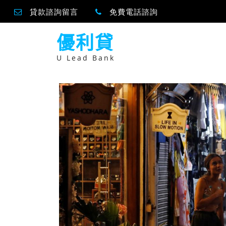
貸款諮詢留言
免費電話諮詢
跳
優利貸
至
主
要
U Lead Bank
內
容