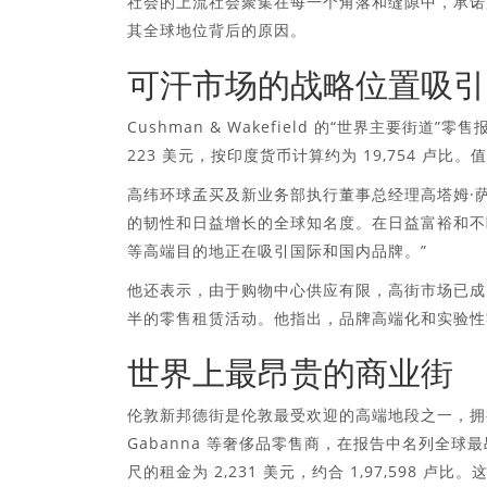
社会的上流社会聚集在每一个角落和缝隙中，承诺
其全球地位背后的原因。
可汗市场的战略位置吸引
Cushman & Wakefield 的“世界主要街道
223 美元，按印度货币计算约为 19,754 卢
高纬环球孟买及新业务部执行董事总经理高塔姆·萨拉夫
的韧性和日益增长的全球知名度。在日益富裕和不
等高端目的地正在吸引国际和国内品牌。”
他还表示，由于购物中心供应有限，高街市场已成
半的零售租赁活动。他指出，品牌高端化和实验性
世界上最昂贵的商业街
伦敦新邦德街是伦敦最受欢迎的高端地段之一，拥有 Chanel
Gabanna 等奢侈品零售商，在报告中名列全球
尺的租金为 2,231 美元，约合 1,97,598 