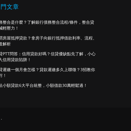
熱門文章
務整合是什麼？了解銀行債務整合流程/條件，整合貸
減輕壓力！
謂房屋抵押貸款？拿房子向銀行抵押借款利率、流程、
道解析
貸PTT問答：信用貸款好嗎？信貸優缺點先了解，小心
入信用貸款陷阱！
貸遲繳一個月會怎樣？貸款遲繳多久上聯徵？3招教你
對！
法小額貸款6大平台統整，小額借款30萬輕鬆過！
.