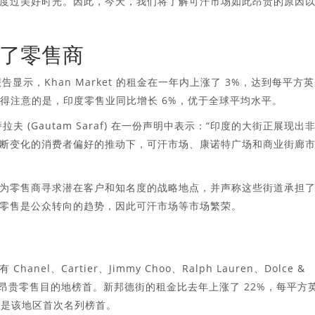
度过美好时光。因此，今天，我们将了解可汗市场如此昂贵的原因
了零售商
”零售报告显示，Khan Market 的租金在一年内上涨了 3%，达到每平方
比。值得注意的是，印度零售业同比增长 6%，优于全球平均水平。
 (Gautam Saraf) 在一份声明中表示：“印度的大街正展现出
断变化的消费者偏好的推动下，可汗市场、康诺特广场和商业街廊
为零售商寻求潜在客户和知名度的战略地点，并声称这些街道承担
零售是公众转向的趋势，因此可汗市场等市场繁荣。
、Cartier、Jimmy Choo、Ralph Lauren、Dolce &
最昂贵零售目的地榜首。新邦德街的租金比去年上涨了 22%，每平方
卢比。这是该地区首次名列榜首。