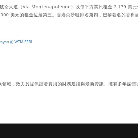
（Via Montenapoleone）以每平方英尺租金 2,179 美元
,000 美元的租金位居第三。香港尖沙咀排名第四，巴黎著名的香榭
an 前 WTM SEBI
款領域，致力於提供讀者實用的財務建議與最新資訊。擁有多年媒體
。