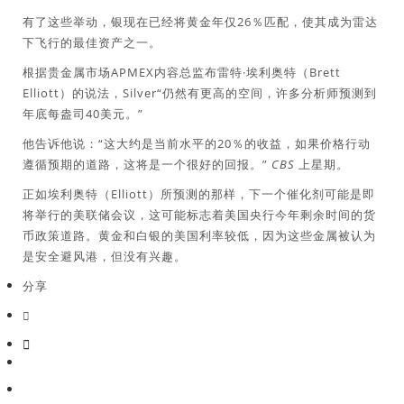
有了这些举动，银现在已经将黄金年仅26％匹配，使其成为雷达
下飞行的最佳资产之一。
根据贵金属市场APMEX内容总监布雷特·埃利奥特（Brett
Elliott）的说法，Silver“仍然有更高的空间，许多分析师预测到
年底每盎司40美元。”
他告诉他说：“这大约是当前水平的20％的收益，如果价格行动
遵循预期的道路，这将是一个很好的回报。”
CBS
上星期。
正如埃利奥特（Elliott）所预测的那样，下一个催化剂可能是即
将举行的美联储会议，这可能标志着美国央行今年剩余时间的货
币政策道路。黄金和白银的美国利率较低，因为这些金属被认为
是安全避风港，但没有兴趣。
分享