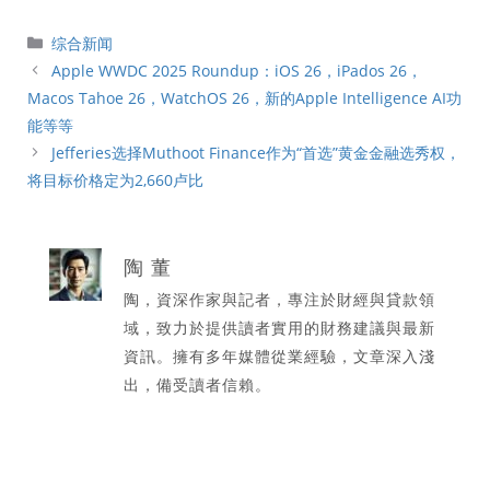
分
综合新闻
類
Apple WWDC 2025 Roundup：iOS 26，iPados 26，
Macos Tahoe 26，WatchOS 26，新的Apple Intelligence AI功
能等等
Jefferies选择Muthoot Finance作为“首选”黄金金融选秀权，
将目标价格定为2,660卢比
陶 董
陶，資深作家與記者，專注於財經與貸款領
域，致力於提供讀者實用的財務建議與最新
資訊。擁有多年媒體從業經驗，文章深入淺
出，備受讀者信賴。