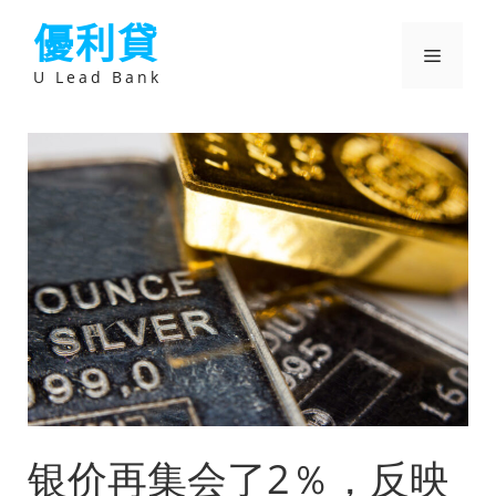
跳
優利貸
至
主
選
要
U Lead Bank
內
容
單
银价再集会了2％，反映