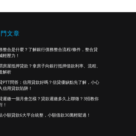
熱門文章
務整合是什麼？了解銀行債務整合流程/條件，整合貸
減輕壓力！
謂房屋抵押貸款？拿房子向銀行抵押借款利率、流程、
道解析
貸PTT問答：信用貸款好嗎？信貸優缺點先了解，小心
入信用貸款陷阱！
貸遲繳一個月會怎樣？貸款遲繳多久上聯徵？3招教你
對！
法小額貸款6大平台統整，小額借款30萬輕鬆過！