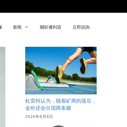
欄
新闻
關於優利貸
立即諮詢
杜雷特认为，随着矿商的落后，
金价还会出现两条腿
2026年8月8日