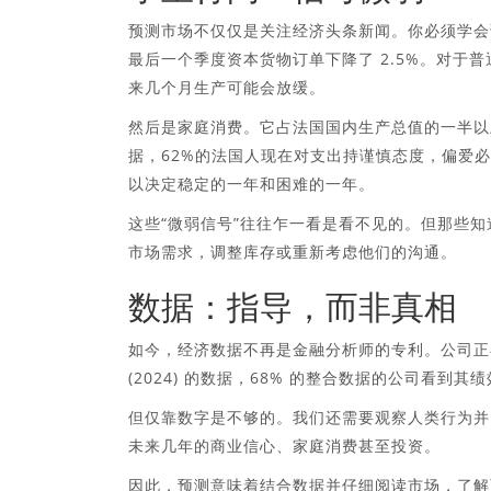
预测市场不仅仅是关注经济头条新闻。你必须学会​
最后一个季度资本货物订单下降了 2.5%。对于
来几个月生产可能会放缓。
然后是家庭消费。它占法国国内生产总值的一半以
据，62%的法国人现在对支出持谨慎态度，偏爱
以决定稳定的一年和困难的一年。
这些“微弱信号”往往乍一看是看不见的。但那些
市场需求，调整库存或重新考虑他们的沟通。
数据：指导，而非真相
如今，经济数据不再是金融分析师的专利。公司正
(2024) 的数据，68% 的整合数据的公司看
但仅靠数字是不够的。我们还需要观察人类行为并
未来几年的商业信心、家庭消费甚至投资。
因此，预测意味着结合数据并仔细阅读市场，了解