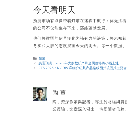
今天看明天
预测市场有点像带着灯塔在迷雾中航行：你无法看
的公司不仅能生存下来，还能蓬勃发展。
他们将微弱的信号转化为强有力的决策，将未知转
务实和大胆的态度展望今天的明天。每一个数据、
分
創業
類
惠誉预测，2026 年大多数矿产和金属价格将小幅上涨
CES 2026：NVIDIA 详细介绍其产品路线图并巩固其主
陶 董
陶，資深作家與記者，專注於財經與貸
業經驗，文章深入淺出，備受讀者信賴