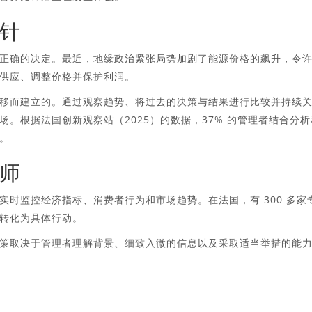
针
正确的决定。最近，地缘政治紧张局势加剧了能源价格的飙升，令
供应、调整价格并保护利润。
移而建立的。通过观察趋势、将过去的决策与结果进行比较并持续
。根据法国创新观察站（2025）的数据，37% 的管理者结合分析
。
师
时监控经济指标、消费者行为和市场趋势。在法国，有 300 多家
转化为具体行动。
策取决于管理者理解背景、细致入微的信息以及采取适当举措的能