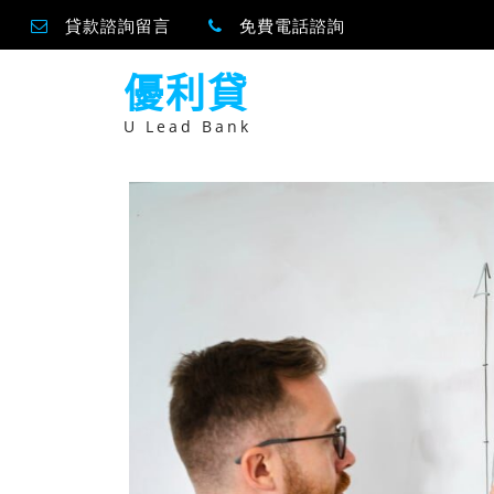
貸款諮詢留言
免費電話諮詢
跳
優利貸
至
主
要
U Lead Bank
內
容