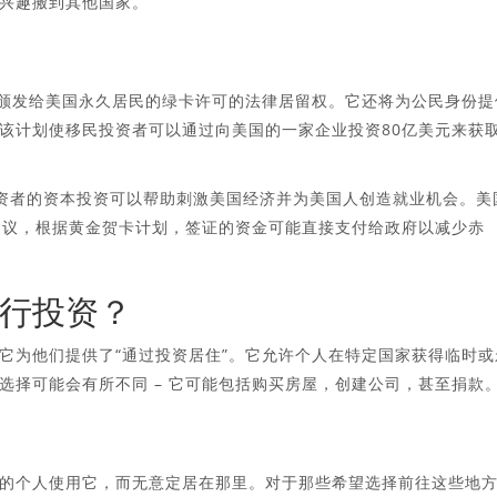
兴趣搬到其他国家。
于颁发给美国永久居民的绿卡许可的法律居留权。它还将为公民身份提
划，该计划使移民投资者可以通过向美国的一家企业投资80亿美元来获
国投资者的资本投资可以帮助刺激美国经济并为美国人创造就业机会。美
ick）建议，根据黄金贺卡计划，签证的资金可能直接支付给政府以减少赤
行投资？
，因为它为他们提供了“通过投资居住”。它允许个人在特定国家获得临时或
选择可能会有所不同 – 它可能包括购买房屋，创建公司，甚至捐款
的个人使用它，而无意定居在那里。对于那些希望选择前往这些地