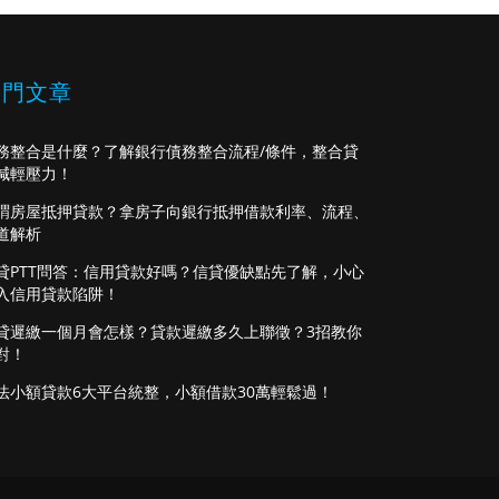
熱門文章
務整合是什麼？了解銀行債務整合流程/條件，整合貸
減輕壓力！
謂房屋抵押貸款？拿房子向銀行抵押借款利率、流程、
道解析
貸PTT問答：信用貸款好嗎？信貸優缺點先了解，小心
入信用貸款陷阱！
貸遲繳一個月會怎樣？貸款遲繳多久上聯徵？3招教你
對！
法小額貸款6大平台統整，小額借款30萬輕鬆過！