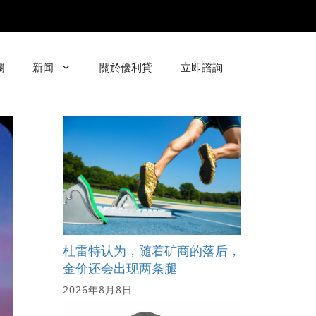
欄
新闻
關於優利貸
立即諮詢
杜雷特认为，随着矿商的落后，
金价还会出现两条腿
2026年8月8日