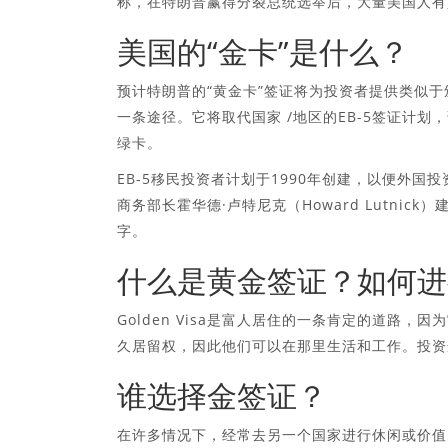
称，在特朗普赢得分裂总统选举后，大量美国人有
美国的“金卡”是什么？
预计特朗普的“黄金卡”签证将为投资者提供类似
一条途径。它将取代国家 /地区的EB-5签证计
绿卡。
EB-5移民投资者计划于1990年创建，以便外
商务部长霍华德·卢特尼克（Howard Lutn
字。
什么是黄金签证？如何进
Golden Visa是富人居住的一条肯定的道路
久居留权，因此他们可以在那里生活和工作。投资
谁选择金签证？
在许多情况下，经常去另一个国家进行休闲或价值