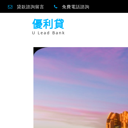
貸款諮詢留言
免費電話諮詢
跳
優利貸
至
主
要
U Lead Bank
內
容