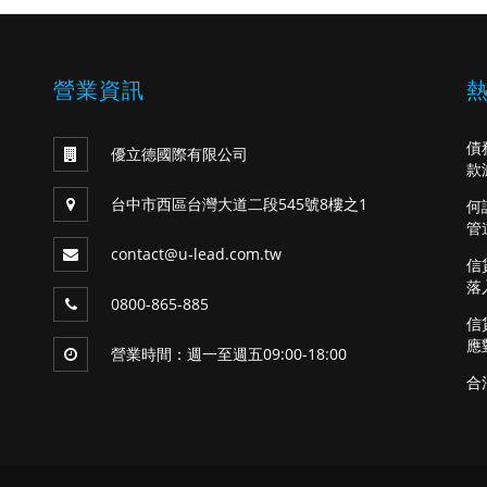
營業資訊
債
優立德國際有限公司
款
台中市西區台灣大道二段545號8樓之1
何
管
contact@u-lead.com.tw
信
落
0800-865-885
信
應
營業時間：週一至週五09:00-18:00
合