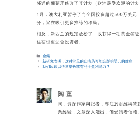
邻近的葡萄牙修改了其计划（欧洲最受欢迎的计划
1月，澳大利亚暂停了向全国投资超过500万美元
分，旨在吸引更多熟练的移民。
相反，新西兰的规定放松了，以获得一项黄金签证
住宿也更适合投资者。
分
金錢
類
新研究表明，这种常见的止痛药可能会影响婴儿的健康
我们应该以快速增长或有利于盈利能力？
陶 董
陶，資深作家與記者，專注於財經與貸
業經驗，文章深入淺出，備受讀者信賴