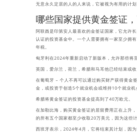
无意永久定居的人的人来说，它被视为有用的计划
哪些国家提供黄金签证，
阿联酋是印第安人最喜欢的金签证国家，它允许长期
认证的投资基金中。一个人需要拥有一家至少拥有
年税。
匈牙利在2024年重新启动了新版本，允许那些将至
英国，爱尔兰，荷兰，希腊和马耳他已经结束或收
在葡萄牙 – 个人不再可以通过购买财产获得黄金签
金，或投资于创造5个就业机会或维持10个就业
希腊将黄金签证的投资基金提高到了40万欧元。
在加勒比海，购买黄金签证的居留费用正在上升，
的所有五个国家都至少收取20万美元，因为这些
西班牙表示，2024年4月，它将结束其计划，因