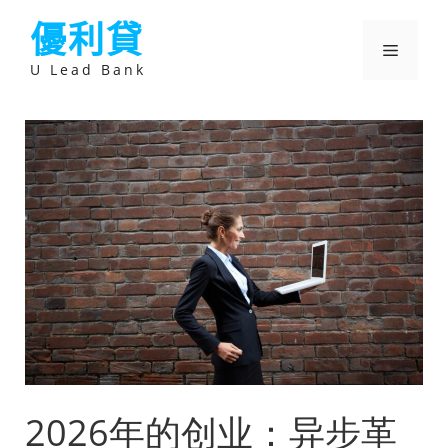
跳
優利貸
至
主
選
要
U Lead Bank
內
容
單
2026年的创业：异步革