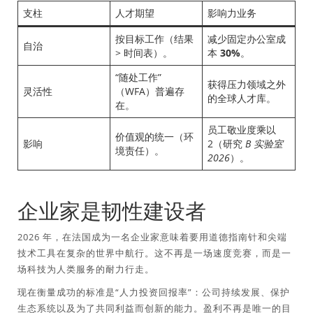
支柱
人才期望
影响力业务
按目标工作（结果
减少固定办公室成
自治
> 时间表）。
本
30%
。
“随处工作”
获得压力领域之外
灵活性
（WFA）普遍存
的全球人才库。
在。
员工敬业度乘以
价值观的统一（环
影响
2（研究
B 实验室
境责任）。
2026
）。
企业家是韧性建设者
2026 年，在法国成为一名企业家意味着要用道德指南针和尖端
技术工具在复杂的世界中航行。这不再是一场速度竞赛，而是一
场科技为人类服务的耐力行走。
现在衡量成功的标准是“人力投资回报率”：公司持续发展、保护
生态系统以及为了共同利益而创新的能力。盈利不再是唯一的目