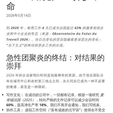
命
2026年5月14日
到 2026 年，每周工作 4 天已成为法国超过 42% 的服务初创企
业和中小企业的常态（来源：Observatoire du Futur du
Travail 2026）。但日历变化的背后隐藏着更深层次的变化：
“当下主义”的终结和异步工作的出现。
急性团聚炎的终结：对结果的
崇拜
2026 年的企业家明白时间是他最稀有的资源。由于混合团队分
布在城市中心和农村第三地点之间，永久同步已成为一种不必要
的奢侈，甚至是一种障碍。
写作文化：
在成功的公司中，一切都有记录。根据一项研究
麦
肯锡法国（2025）
，转向严格的文件记录可以减少会议时间
60%
，提高净生产率
18%
。我们不再开会通知，我们写纸条。
协作工具：
虚拟工作空间（“富有成效的元宇宙”）使得在不受交