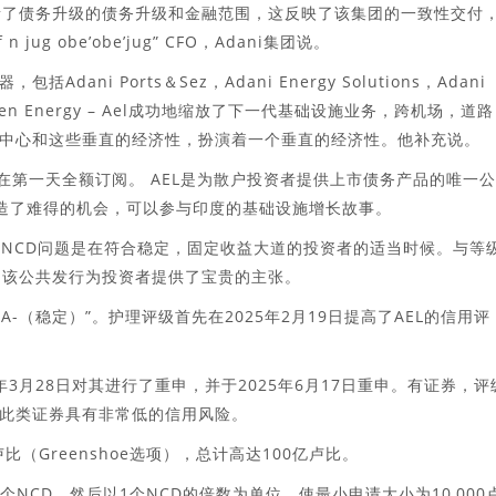
睹了债务升级的债务升级和金融范围，这反映了该集团的一致性交付
e of n ju​​g obe’obe’jug” CFO，Adani集团说。
i Ports＆Sez，Adani Energy Solutions，Adani
ani Green Energy – Ael成功地缩放了下一代基础设施业务，跨机场，道
中心和这些垂直的经济性，扮演着一个垂直的经济性。他补充说。
行在第一天全额订阅。 AEL是为散户投资者提供上市债务产品的唯一
创造了难得的机会，可以参与印度的基础设施增长故事。
 NCD问题是在符合稳定，固定收益大道的投资者的适当时候。与等
，该公共发行为投资者提供了宝贵的主张。
）AA-（稳定）”。护理评级首先在2025年2月19日提高了AEL的信用评
025年3月28日对其进行了重申，并于2025年6月17日重申。有证券，评
此类证券具有非常低的信用风险。
（Greenshoe选项），总计高达100亿卢比。
0个NCD，然后以1个NCD的倍数为单位，使最小申请大小为10,000