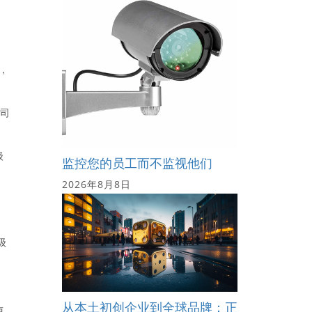
，
路，
公司
级
监控您的员工而不监视他们
2026年8月8日
级
从本土初创企业到全球品牌：正
卢