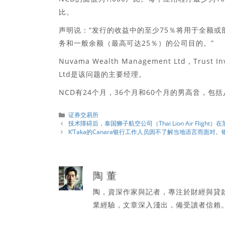
比。
声明说：“发行的收益中的至少75％将用于全额
务和一般余额（最高可达25％）的公司目的。”
Nuvama Wealth Management Ltd，Trust Inve
Ltd是该问题的主要经理。
NCD有24个月，36个月和60个月的男高音，
分
证券交易所
類
技术障碍后，泰国狮子航空公司（Thai Lion Air Flight）在加
K’Taka的Canara银行工作人员因不了解当地语言而面对
陶 董
陶，資深作家與記者，專注於財經與貸
業經驗，文章深入淺出，備受讀者信賴