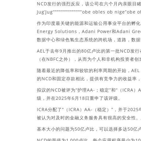
NCD发行的强烈反应，该公司在六个月内亲眼目
Jug’Jug”””””””””””””””’obe obles ob nige”ob
作为印度最关键的能源和运输公用事业平台的孵化器，包括Adan
Energy Solutions，Adani Power和Ad
数据中心和绿色氢生态系统的跨机场，道路，数据
AEL于去年9月推出的80亿卢比的第一批NCD发
（在NBFC之外），从而为个人和非机构投资者
随着最近的降低率和较软的利率周期的开始，AEL
的NCD和固定存款相比，提供有竞争力的收益率
拟议的NCD被评为“护理AA-；稳定”和“（ICRA
级，并在2025年6月18日重申了该评级。
ICRA分配了“（ICRA）AA-（稳定）”，并于2
被认为对及时的金融义务服务具有很高的安全性。
基本大小的问题为50亿卢比，可以选择多达50亿卢比
NCD的面值为1,000卢比。每个应用程序最少为1