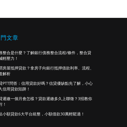
熱門文章
務整合是什麼？了解銀行債務整合流程/條件，整合貸
減輕壓力！
謂房屋抵押貸款？拿房子向銀行抵押借款利率、流程、
道解析
貸PTT問答：信用貸款好嗎？信貸優缺點先了解，小心
入信用貸款陷阱！
貸遲繳一個月會怎樣？貸款遲繳多久上聯徵？3招教你
對！
法小額貸款6大平台統整，小額借款30萬輕鬆過！