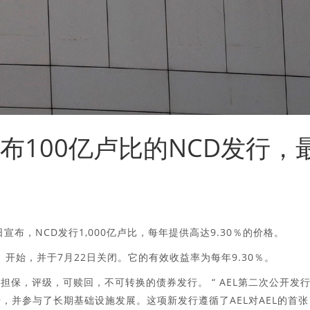
ises宣布100亿卢比的NCD发行，
周日宣布，NCD发行1,000亿卢比，每年提供高达9.30％的价格。
）开始，并于7月22日关闭。它的有效收益率为每年9.30％。
行，对有担保，评级，可赎回，不可转换的债券发行。 “ AEL第二次公开发
，并参与了长期基础设施发展。这项新发行遵循了AEL对AEL的首张