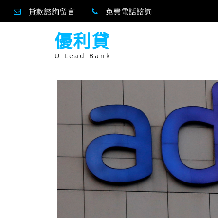
貸款諮詢留言
免費電話諮詢
跳
優利貸
至
主
要
U Lead Bank
內
容