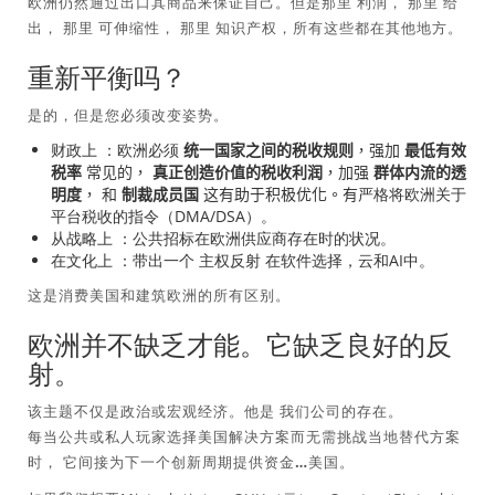
欧洲仍然通过出口其商品来保证自己。但是那里
利润
， 那里
给
出
， 那里
可伸缩性
， 那里
知识产权
，所有这些都在其他地方。
重新平衡吗？
是的，但是您必须改变姿势。
财政上
：欧洲必须
统一国家之间的税收规则
，强加
最低有效
税率
常见的，
真正创造价值的税收利润
，加强
群体内流的透
严格将欧洲关于
明度
， 和
制裁成员国
这有助于积极优化。有
平台税收的指令（DMA/DSA）。
从战略上
：公共招标在欧洲供应商存在时的状况。
在文化上
：带出一个
主权反射
在软件选择，云和AI中。
这是消费美国和建筑欧洲的所有区别。
欧洲并不缺乏才能。它缺乏良好的反
射。
该主题不仅是政治或宏观经济。他是
我们公司的存在
。
每当公共或私人玩家选择美国解决方案而无需挑战当地替代方案
时，
它间接为下一个创新周期提供资金…美国
。