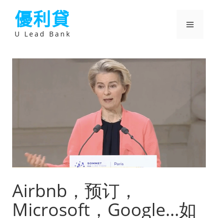
跳
優利貸
至
主
選
要
U Lead Bank
內
容
單
Airbnb，预订，
Microsoft，Google…如