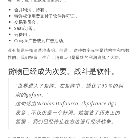
每个月，数十亿欧元谨慎离开：
合并利润，持有，
特许权使用费支付了软件许可证，
交易委员会，
SaaS订阅，
云费用，
Google广告或元广告活动。
没有贸易平衡清楚地表明。但是，
这种数字赤字是结构性和指数
性的
。我们投资，生产，消费…但是最终的利润逃脱了大陆。
货物已经成为次要。战斗是软件。
“世界进入了矩阵。在矩阵中，捕获了90％的利
润的gafam。”
这句话由Nicolas Dufourcq（bpifrance dg）
发音，不仅仅是一个好词。她描述了历史上的
摇摆：
我们已经停止在右边进行经济战争。