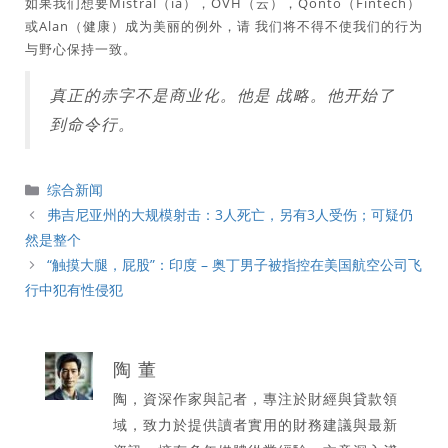
如果我们想要Mistral（ia），OVH（云），Qonto（Fintech）
或Alan（健康）成为美丽的例外，请
我们将不得不使我们的行为
与野心保持一致
。
真正的赤字不是商业化。他是
战略
。他开始了
到命令行。
分
综合新闻
類
弗吉尼亚州的大规模射击：3人死亡，另有3人受伤；可疑仍
然是整个
“触摸大腿，屁股”：印度 – 奥丁男子被指控在美国航空公司飞
行中犯有性侵犯
陶 董
陶，資深作家與記者，專注於財經與貸款領
域，致力於提供讀者實用的財務建議與最新