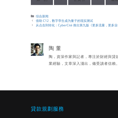
分
综合新闻
類
借助 C12，数字孪生成为量子的现实测试
从点击到转化：Cyber​​Cité 推出第九版《更多流量，更多
陶 董
陶，資深作家與記者，專注於財經與貸
業經驗，文章深入淺出，備受讀者信賴
貸款規劃服務