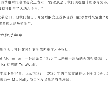
ary) 在第四季度财报电话会议上表示：“好消息是，我们现在预计能够修复部
比最初预期早了大约六个月。”
安装它们，但我们相信，修复后的变压器将使我们能够暂时恢复生产
底恢复接近满负荷生产。
力胜过关税
量很大，预计替换件要到第四季度才会到达。
lobal Aluminium 一起建设自 1980 年以来第一座新的美国铝冶炼厂
运营商 TeraWulf。
季度下降14%。该公司预计，2026 年的年发货量将仅下降 2.6%，
来纳州 Mt. Holly 项目的发货量将有所增加。