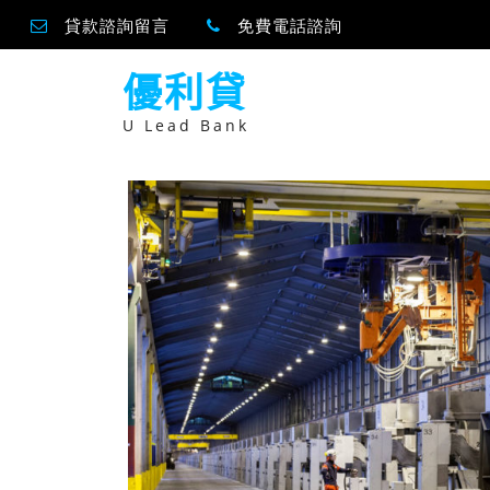
貸款諮詢留言
免費電話諮詢
跳
優利貸
至
主
要
U Lead Bank
內
容