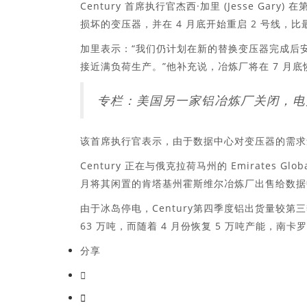
Century 首席执行官杰西·加里 (Jesse G
损坏的变压器，并在 4 月底开始重启 2 号线，
加里表示：“我们仍计划在新的替换变压器完成后
接近满负荷生产。”他补充说，冶炼厂将在 7 月
专栏：美国另一家铝冶炼厂关闭，电
该首席执行官表示，由于数据中心对变压器的需求
Century 正在与俄克拉荷马州的 Emirates G
月将其闲置的肯塔基州霍斯维尔冶炼厂出售给数据中心
由于冰岛停电，Century第四季度铝出货量较第三
63 万吨，而随着 4 月份恢复 5 万吨产能，南卡罗
分享