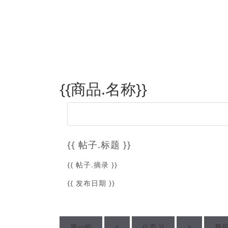
{{商品.名称}}
{{ 帖子.标题 }}
{{ 帖子.摘录 }}
{{ 发布日期 }}
第一的
<
{{ 页 }}
>
最