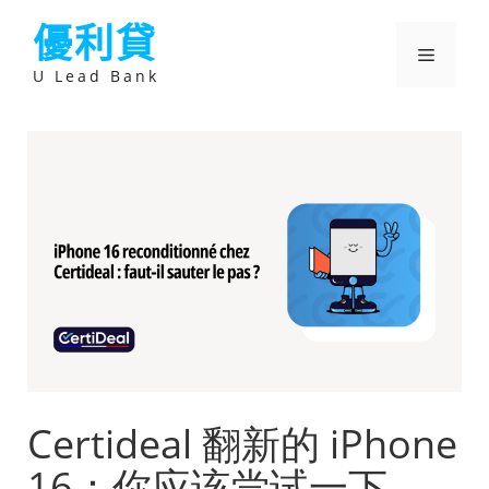
跳
優利貸
至
主
選
要
U Lead Bank
內
容
單
Certideal 翻新的 iPhone
16：你应该尝试一下