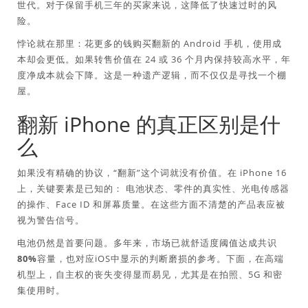
世代。对于保留手机三年的买家来说，这降低了快速过时的风
险。
悖论就在那里：花更多的钱购买翻新的 Android 手机，使用成
本却会更低。如果转售价值在 24 或 36 个月内保持较高水平，年
度净成本就会下降。这是一种遗产逻辑，而不仅仅是寻找一个棚
屋。
翻新 iPhone 的真正区别是什
么
如果没有精确的协议，“翻新”这个词就没有价值。在 iPhone 16
上，关键要素是已知的：
电池状态
、零件的真实性、光电传感器
的操作、Face ID 和屏幕质量。在这些方面不清楚的产品表应被
视为警告信号。
电池仍然是首要问题。多年来，市场已就舒适度阈值达成共识
80%容量
，也对应iOS中显示的判断磨损的参考。下面，在高端
机型上，自主权的丧失变得显而易见，尤其是在拍照、5G 和密
集使用时。