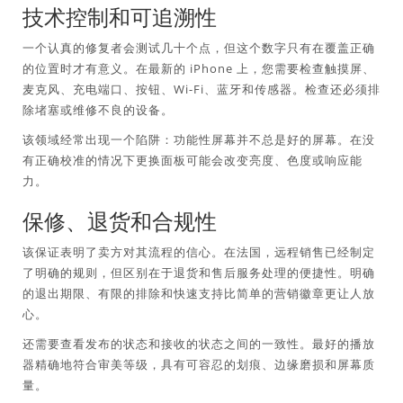
技术控制和可追溯性
一个认真的修复者会测试几十个点，但这个数字只有在覆盖正确
的位置时才有意义。在最新的 iPhone 上，您需要检查触摸屏、
麦克风、充电端口、按钮、Wi-Fi、蓝牙和传感器。检查还必须排
除堵塞或维修不良的设备。
该领域经常出现一个陷阱：功能性屏幕并不总是好的屏幕。在没
有正确校准的情况下更换面板可能会改变亮度、色度或响应能
力。
保修、退货和合规性
该保证表明了卖方对其流程的信心。在法国，远程销售已经制定
了明确的规则，但区别在于退货和售后服务处理的便捷性。明确
的退出期限、有限的排除和快速支持比简单的营销徽章更让人放
心。
还需要查看发布的状态和接收的状态之间的一致性。最好的播放
器精确地符合审美等级，具有可容忍的划痕、边缘磨损和屏幕质
量。