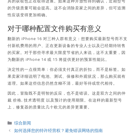
具的获取也正在取得进展。如果这种开放性得到确认，近期型号
的升级质量可能会提高。这不会消除卖家之间的差异，但可追溯
性应该变得更加精确。
对于哪种配置文件购买有意义
翻新的 iPhone 16 对三种人群有意义：想要购买最新型号而不支
付新机费用的用户、正在更新设备的专业人士以及已经期待转售
的买家。对于那些寻求最大限度节省的人来说，这不太重要，因
为翻新的 iPhone 14 或 15 将提供更好的预算性能比。
决定性的一点很简单：你必须支付真正的折扣，而不是标签。如
果卖家详细说明了电池、测试、保修和外观状况，那么购买就有
道理。如果这些信息仍然含糊不清，最好等待或世代相传。
因此，冒险既不是明智的反应，也不是错误。这是双方之间的仲
裁
价格
,
技术透明度
以及预计的使用期限。在这样的最新型号
上，修复器的质量比几十欧元的差异更重要。
分
综合新闻
類
如何选择您的特许经营权？避免错误网络的指南