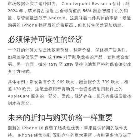
市场数据证实了这种阻力。 Counterpoint Research 估计，到
2024 年，苹果将占据近
占全球价值的 56%
翻新智能手机的销
量，尽管销量远低于 Android。这意味着一件具体的事情：最近
购买的 iPhone 翻新后的价格更高，但其转售仍然更加稳定。
必须保持可读性的经济
一个好的计算方法是比较新价格、翻新价格、保修和广告条件。
如果差异仅限于
8% 或 10%
对于刚刚发布的产品，套利就会变
弱。另一方面，微分
15% 至 20%
受控电池和严格的保修确实改
变了方程式。
具体示例：新设备售价为 969 欧元，翻新报价为 799 欧元，相
差 170 欧元。这笔金额用于资助另一台设备或耐用配件上的
AppleCare 服务的一部分。因此，经济存在，但只有遵循质量控
制才有意义。
未来的折扣与购买价格一样重要
翻新的 iPhone 16 保留了结构性优势：苹果提供长期的软件支
持。 iPhone 经常收到
五到六年的重大更新
，有时更多地取决于