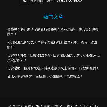
營業時間：週一至週五09:00-18:00
熱門文章
債務整合是什麼？了解銀行債務整合流程/條件，整合貸款減輕
壓力！
何謂房屋抵押貸款？拿房子向銀行抵押借款利率、流程、管道
解析
信貸PTT問答：信用貸款好嗎？信貸優缺點先了解，小心落入信
用貸款陷阱！
信貸遲繳一個月會怎樣？貸款遲繳多久上聯徵？3招教你應對！
合法小額貸款6大平台統整，小額借款30萬輕鬆過！
© 2025 最優利的債務整合專家 - 優利貸 All rights