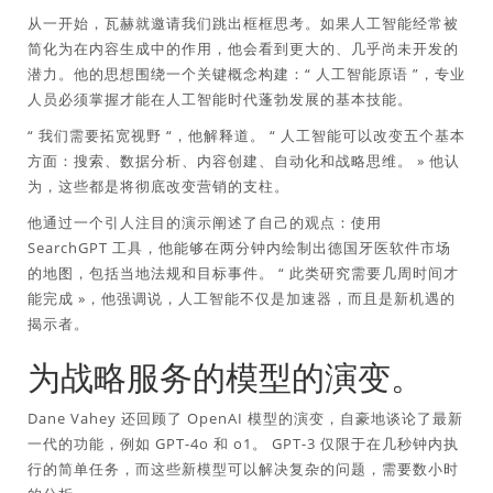
从一开始，瓦赫就邀请我们跳出框框思考。如果人工智能经常被
简化为在内容生成中的作用，他会看到更大的、几乎尚未开发的
潜力。他的思想围绕一个关键概念构建：“
人工智能原语
”，专业
人员必须掌握才能在人工智能时代蓬勃发展的基本技能。
“
我们需要拓宽视野
“，他解释道。 “
人工智能可以改变五个基本
方面：搜索、数据分析、内容创建、自动化和战略思维。
» 他认
为，这些都是将彻底改变营销的支柱。
他通过一个引人注目的演示阐述了自己的观点：使用
SearchGPT 工具，他能够在两分钟内绘制出德国牙医软件市场
的地图，包括当地法规和目标事件。 “
此类研究需要几周时间才
能完成
»，他强调说，人工智能不仅是加速器，而且是新机遇的
揭示者。
为战略服务的模型的演变。
Dane Vahey 还回顾了 OpenAI 模型的演变，自豪地谈论了最新
一代的功能，例如 GPT-4o 和 o1。 GPT-3 仅限于在几秒钟内执
行的简单任务，而这些新模型可以解决复杂的问题，需要数小时