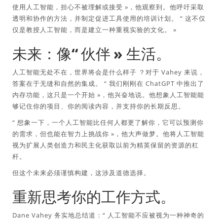
使用人工智能，担心不被理解或接受
»，他观察到。他呼吁采取
透明和协作的方法，并制定促进工具使用的培训计划。 “
这不仅
仅是教授人工智能，而是建立一种重视实验的文化。
»
未来：像“
伙伴
» 生活。
人工智能无处不在，世界将会是什么样子
？对于 Vahey 来说，
答案在于无缝和自然的集成。 “
我们刚刚在 ChatGPT 中推出了
内存功能，这只是一个开始
»，他兴奋地说。他想象人工智能能
够记住你的项目、你的阅读内容，并支持你的长期反思。
“
想象一下，一个人工智能比任何人都更了解你，它可以预测你
的需求，但也能在智力上挑战你
»，他大声做梦。他将人工智能
视为扩展人类创造力和民主化获取以前为精英保留的资源的杠
杆。
但这个未来必须谨慎构建，这涉及道德选择。
重新思考你的工作方式。
Dane Vahey 务实地总结道：“
人工智能不应被视为一种神奇的