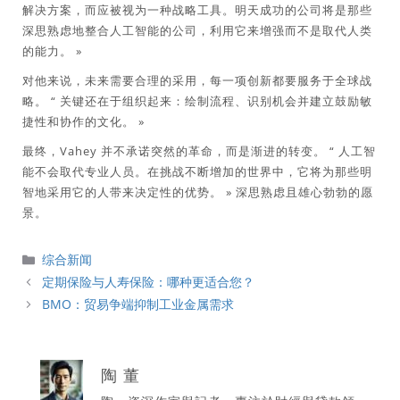
解决方案，而应被视为一种战略工具。明天成功的公司将是那些
深思熟虑地整合人工智能的公司，利用它来增强而不是取代人类
的能力。
»
对他来说，未来需要合理的采用，每一项创新都要服务于全球战
略。 “
关键还在于组织起来：绘制流程、识别机会并建立鼓励敏
捷性和协作的文化。
»
最终，Vahey 并不承诺突然的革命，而是渐进的转变。 “
人工智
能不会取代专业人员。在挑战不断增加的世界中，它将为那些明
智地采用它的人带来决定性的优势。
» 深思熟虑且雄心勃勃的愿
景。
分
综合新闻
類
定期保险与人寿保险：哪种更适合您？
BMO：贸易争端抑制工业金属需求
陶 董