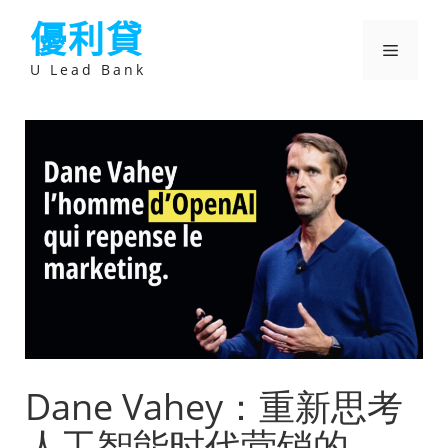
跳
優利貸
至
主
選
要
U Lead Bank
內
容
單
Dane Vahey：重新思考
人工智能时代营销的