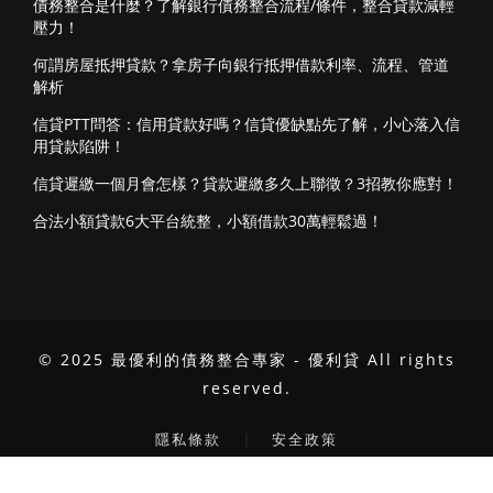
債務整合是什麼？了解銀行債務整合流程/條件，整合貸款減輕
壓力！
何謂房屋抵押貸款？拿房子向銀行抵押借款利率、流程、管道
解析
信貸PTT問答：信用貸款好嗎？信貸優缺點先了解，小心落入信
用貸款陷阱！
信貸遲繳一個月會怎樣？貸款遲繳多久上聯徵？3招教你應對！
合法小額貸款6大平台統整，小額借款30萬輕鬆過！
© 2025 最優利的債務整合專家 - 優利貸 All rights
reserved.
｜
隱私條款
安全政策