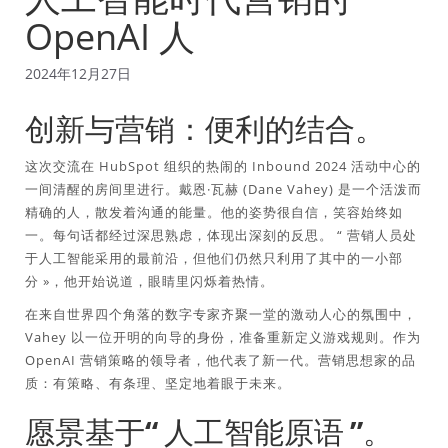
OpenAI 人
2024年12月27日
创新与营销：便利的结合。
这次交流在 HubSpot 组织的热闹的 Inbound 2024 活动中心的
一间清醒的房间里进行。戴恩·瓦赫 (Dane Vahey) 是一个活泼而
精确的人，散发着沟通的能量。他的姿势很自信，笑容始终如
一。每句话都经过深思熟虑，体现出深刻的反思。 “
营销人员处
于人工智能采用的最前沿，但他们仍然只利用了其中的一小部
分
»，他开始说道，眼睛里闪烁着热情。
在来自世界四个角落的数字专家齐聚一堂的激动人心的氛围中，
Vahey 以一位开明的向导的身份，准备重新定义游戏规则。作为
OpenAI 营销策略的领导者，他代表了新一代。营销思想家的品
质：有策略、有条理、坚定地着眼于未来。
愿景基于“
人工智能原语
”。