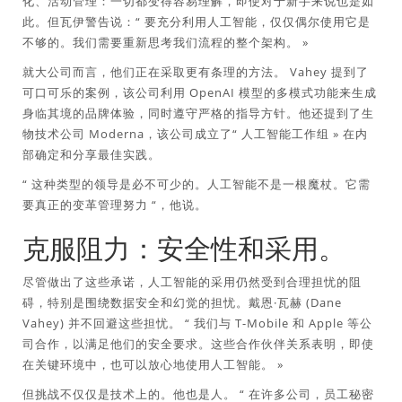
化、活动管理：一切都变得容易理解，即使对于新手来说也是如
此。但瓦伊警告说：“
要充分利用人工智能，仅仅偶尔使用它是
不够的。我们需要重新思考我们流程的整个架构。
»
就大公司而言，他们正在采取更有条理的方法。 Vahey 提到了
可口可乐的案例，该公司利用 OpenAI 模型的多模式功能来生成
身临其境的品牌体验，同时遵守严格的指导方针。他还提到了生
物技术公司 Moderna，该公司成立了“
人工智能工作组
» 在内
部确定和分享最佳实践。
“
这种类型的领导是必不可少的。人工智能不是一根魔杖。它需
要真正的变革管理努力
“，他说。
克服阻力：安全性和采用。
尽管做出了这些承诺，人工智能的采用仍然受到合理担忧的阻
碍，特别是围绕数据安全和幻觉的担忧。戴恩·瓦赫 (Dane
Vahey) 并不回避这些担忧。 “
我们与 T-Mobile 和 Apple 等公
司合作，以满足他们的安全要求。这些合作伙伴关系表明，即使
在关键环境中，也可以放心地使用人工智能。
»
但挑战不仅仅是技术上的。他也是人。 “
在许多公司，员工秘密