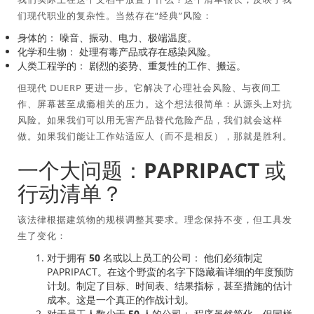
们现代职业的复杂性。当然存在“经典”风险：
身体的：
噪音、振动、电力、极端温度。
化学和生物：
处理有毒产品或存在感染风险。
人类工程学的：
剧烈的姿势、重复性的工作、搬运。
但现代 DUERP 更进一步。它解决了心理社会风险、与夜间工
作、屏幕甚至成瘾相关的压力。这个想法很简单：从源头上对抗
风险。如果我们可以用无害产品替代危险产品，我们就会这样
做。如果我们能让工作站适应人（而不是相反），那就是胜利。
一个大问题：PAPRIPACT 或
行动清单？
该法律根据建筑物的规模调整其要求。理念保持不变，但工具发
生了变化：
对于拥有 50 名或以上员工的公司：
他们必须制定
PAPRIPACT。在这个野蛮的名字下隐藏着详细的年度预防
计划。制定了目标、时间表、结果指标，甚至措施的估计
成本。这是一个真正的作战计划。
对于员工人数少于 50 人的公司：
程序虽然简化，但同样