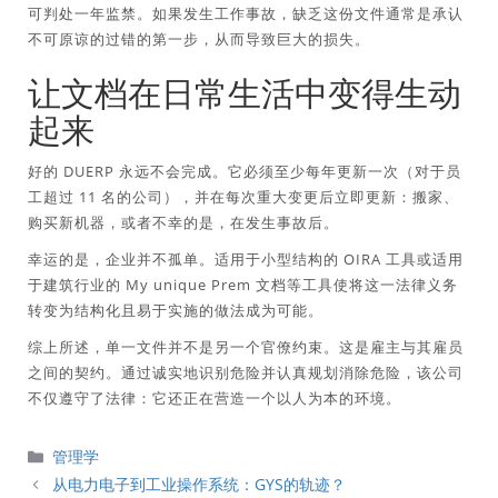
可判处一年监禁。如果发生工作事故，缺乏这份文件通常是承认
不可原谅的过错的第一步，从而导致巨大的损失。
让文档在日常生活中变得生动
起来
好的 DUERP 永远不会完成。它必须至少每年更新一次（对于员
工超过 11 名的公司），并在每次重大变更后立即更新：搬家、
购买新机器，或者不幸的是，在发生事故后。
幸运的是，企业并不孤单。适用于小型结构的 OIRA 工具或适用
于建筑行业的 My unique Prem 文档等工具使将这一法律义务
转变为结构化且易于实施的做法成为可能。
综上所述
，单一文件并不是另一个官僚约束。这是雇主与其雇员
之间的契约。通过诚实地识别危险并认真规划消除危险，该公司
不仅遵守了法律：它还正在营造一个以人为本的环境。
分
管理学
類
从电力电子到工业操作系统：GYS的轨迹？