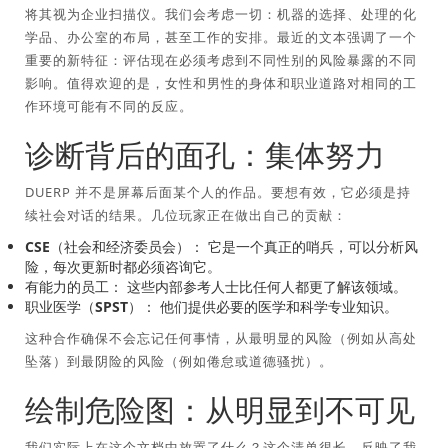
将其视为企业扫描仪。我们会考虑一切：机器的选择、处理的化
学品、办公室的布局，甚至工作的安排。最近的文本强调了一个
重要的新特征：评估现在必须考虑到不同性别的风险暴露的不同
影响。值得欢迎的是，女性和男性的身体和职业道路对相同的工
作环境可能有不同的反应。
诊断背后的面孔：集体努力
DUERP 并不是屏幕后面某个人的作品。要想有效，它必须是持
续社会对话的结果。几位玩家正在做出自己的贡献：
CSE（社会和经济委员会）：
它是一个真正的哨兵，可以分析风
险，每次更新时都必须咨询它。
有能力的员工：
这些内部参考人士比任何人都更了解该领域。
职业医学（SPST）：
他们提供必要的医学和科学专业知识。
这种合作确保不会忘记任何事情，从最明显的风险（例如从高处
坠落）到最阴险的风险（例如倦怠或道德骚扰）。
绘制危险图：从明显到不可见
我们实际上在这个文档中放置了什么？这个清单很长，反映了我