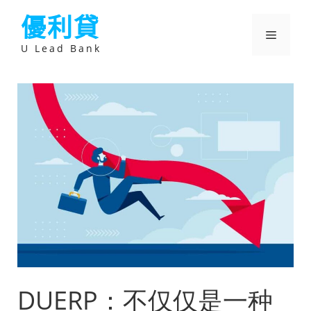
跳
優利貸
至
主
選
要
U Lead Bank
內
容
單
DUERP：不仅仅是一种