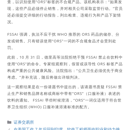
查，以识别使用“ORS”标签的不合规产品。该机构表示：“如果发
现，这些产品必须停止销售，并对相关公司采取监管行动。”官员
还必须提交详细的行动报告，列出检查、违规行为和产品下架情
况。
FSSAI 强调，执法不应干扰 WHO 推荐的 ORS 药品的储存、分
发或销售。只有错误使用“ORS”一词的不合规食品才会受到处
罚。
此前，10 月 31 日，德里高等法院拒绝干预 FSSAI 禁止在饮料中
使用“ORS”的命令。专家组观察到，假冒或误导性 ORS 标签产品
构成严重的公共健康风险。法院指出：“公共卫生必须优先于商业
考虑。”并补充说，随后将做出详细判决。
这一观察结果是在一份请愿书中提出的，该请愿书质疑 FSSAI 禁
止生产和销售品牌名称或商标中带有“ORS”（口服补液）表述的
饮料的通知。 FSSAI 早些时候澄清，“ORS”一词仅适用于符合世
界卫生组织 (WHO) 口服补液溶液标准的配方。
分
证券交易所
類
在美国工作 7 年后回到印度，软件工程师面临职业和动力挑