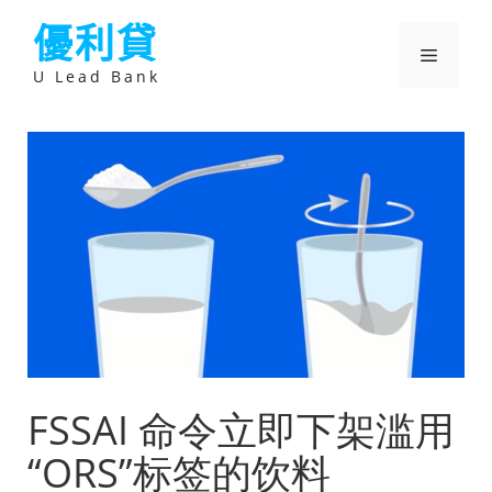
跳
優利貸
至
主
選
要
U Lead Bank
內
容
單
FSSAI 命令立即下架滥用
“ORS”标签的饮料