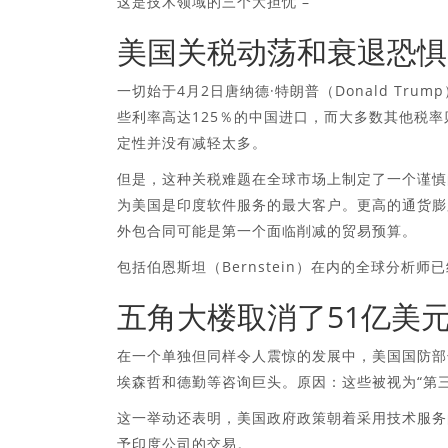
这是技术领域的三个大担忧 –
美国关税动荡和衰退恐惧
一切始于4月2日唐纳德·特朗普（Donald Tr
些利率高达125％的中国进口，而大多数其他税率
定性并没有减轻太多。
但是，这种关税难题在全球市场上制定了一个谨慎
为美国是印度软件服务的最大客户。更高的通货膨
外包合同可能是第一个面临削减的贸易预算。
包括伯恩斯坦（Bernstein）在内的全球分析
五角大楼取消了51亿美元
在一个单独但同样令人震惊的发展中，美国国防部长皮特
埃森哲和德勤等咨询巨头。原因：这些被视为“第
这一举动还表明，美国政府政策朝着采用技术服务
予印度公司的交易。