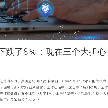
会议中下跌了8％：现在三个大担心
是过山车月。美国总统唐纳德·特朗普（Donald Trump）的关税宣
了困境，而科技行业则暴露于全球动荡中，这让市场感到炎热。全
美IT指数仅在五个课程中占了8％。由于特朗普的关税混乱在整个大
印度IT股被捕获在交火中。