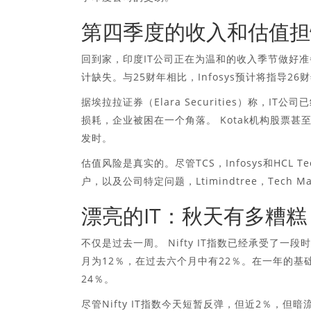
第四季度的收入和估值担
回到家，印度IT公司正在为温和的收入季节做好准
计缺失。与25财年相比，Infosys预计将指导26
据埃拉拉证券（Elara Securities）称
损耗，企业被困在一个角落。 Kotak机构股票甚
发时。
估值风险是真实的。尽管TCS，Infosys和HC
户，以及公司特定问题，Ltimindtree，Tech M
漂亮的IT：秋天有多糟糕
不仅是过去一周。 Nifty IT指数已经承受了一段
月为12％，在过去六个月中有22％。在一年的基础
24％。
尽管Nifty IT指数今天短暂反弹，但近2％，但