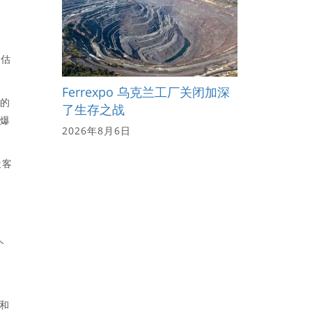
师估
Ferrexpo 乌克兰工厂关闭加深
平的
了生存之战
退爆
2026年8月6日
造客
个
e和