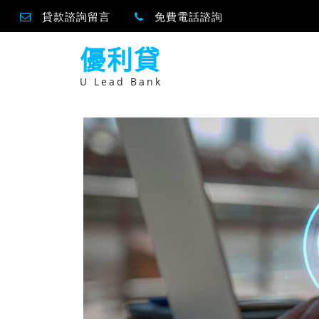
貸款諮詢留言
免費電話諮詢
跳
優利貸
至
主
要
U Lead Bank
內
容