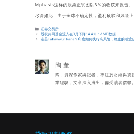
Mphasis这样的股票正试图以3％的收获来反击。
尽管如此，由于全球不确定性，盈利疲软和风险上
分
证券交易所
類
股权共同基金流入在3月下降14.4％：AMFI数据
谁是Tahawwur Ra​​na？印度如何执行高风险，绝密的引渡
陶 董
陶，資深作家與記者，專注於財經與貸
業經驗，文章深入淺出，備受讀者信賴