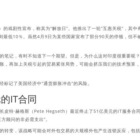
ump）的戏剧性宣布，称其为“解放日”。他推出了一轮“互惠关税”，其中
则最低10％。虽然4月9日为某些国家宣布了部分90天的停顿，但不
的笔记，有时不知道下一个期望。但是，为什么这对印度很重要呢
胀，再加上关税引起的贸易紧张局势，可能会挤压我们的技术预算
师已经标记了美国经济中“通货膨胀冲击”的风险。
的IT合同
·赫格斯（Pete Hegseth）最近终止了51亿美元的IT服务合
三方顾问的非必需支出”。
的转变，该战略可能会对外包交易的大规模外包产生连锁反应，包