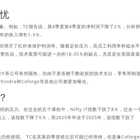
忧
备。例如，TC报告说，第4季度第4季度的净利润下降了2％，分析
财年的收入增长1-3％。
，IT公司已经用尽了杠杆来保护利润率。随着定价压力，高员工利用率和低水
至警告说，技术股票可能进一步的18-35％的缺点，尤其是在美国衰
L Tech等公司有些隔热，但由于更依赖于酌处权的技术支出，零售和制
ahindra和Coforge等其他公司都更加曝光。
？
时间的压力。在过去的五个课程中，Nifty IT指数下跌了8％，过去一
上，该指数下降了6％，而2025年毕业于2025年，该指数下跌了
暗流仍然很弱。 TC在其第四季度错过后可能已经滑倒，但是像Coforg