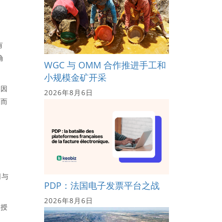
有
确
WGC 与 OMM 合作推进手工和
小规模金矿开采
？因
2026年8月6日
，而
同与
PDP：法国电子发票平台之战
2026年8月6日
括授