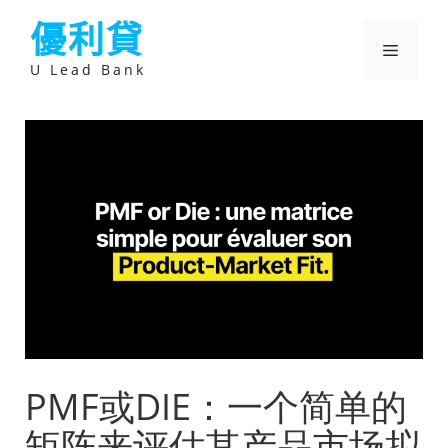
跳
優利貸
至
主
選
要
U Lead Bank
內
容
單
PMF或DIE：一个简单的
矩阵来评估其产品市场拟