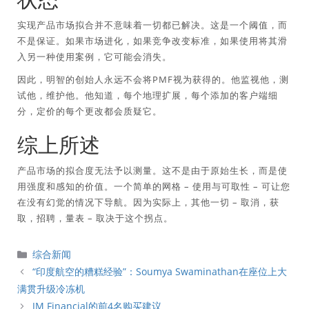
实现产品市场拟合并不意味着一切都已解决。这是一个阈值，而
不是保证。如果市场进化，如果竞争改变标准，如果使用将其滑
入另一种使用案例，它可能会消失。
因此，明智的创始人永远不会将PMF视为获得的。他监视他，测
试他，维护他。他知道，每个地理扩展，每个添加的客户端细
分，定价的每个更改都会质疑它。
综上所述
产品市场的拟合度无法予以测量。这不是由于原始生长，而是使
用强度和感知的价值。一个简单的网格 – 使用与可取性 – 可让您
在没有幻觉的情况下导航。因为实际上，其他一切 – 取消，获
取，招聘，量表 – 取决于这个拐点。
分
综合新闻
類
“印度航空的糟糕经验”：Soumya Swaminathan在座位上大
满贯升级冷冻机
JM Financial的前4名购买建议