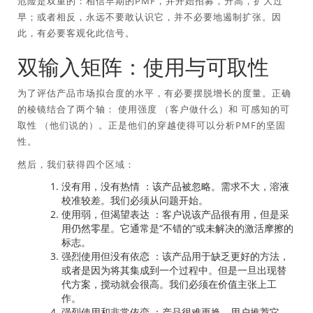
危险是双重的：相信早期的PMF，并开始招募，升高，扩大过
早；或者相反，永远不要敢认识它，并不必要地遏制扩张。因
此，有必要客观化此信号。
双输入矩阵：使用与可取性
为了评估产品市场拟合度的水平，有必要摆脱增长的度量。正确
的棱镜结合了两个轴：
使用强度
（客户做什么）和
可感知的可
取性
（他们说的）。正是他们的穿越使得可以分析PMF的坚固
性。
然后，我们获得四个区域：
没有用，没有热情
：该产品被忽略。需求不大，溶液
校准较差。我们必须从问题开始。
使用弱，但渴望表达
：客户说该产品很有用，但是采
用仍然零星。它通常是“不错的”或未解决的激活摩擦的
标志。
强烈使用但没有依恋
：该产品用于缺乏更好的方法，
或者是因为将其集成到一个过程中。但是一旦出现替
代方案，搅动就会很高。我们必须在价值主张上工
作。
强烈使用和非常依恋
：产品很难更换。用户推荐它。