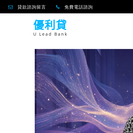
貸款諮詢留言
免費電話諮詢
跳
優利貸
至
主
要
U Lead Bank
內
容