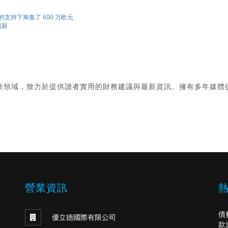
 创始人的支持下筹集了 600 万欧元
创新
款領域，致力於提供讀者實用的財務建議與最新資訊。擁有多年媒體
。
營業資訊
債
優立德國際有限公司
款