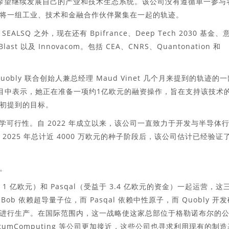
y希望继续发展自己的产业和技术生态系统。该公司没有遵循单一参与
将一组工业、技术和金融合作伙伴聚集在一起的轨迹。
Q 之外，现在还有 Bpifrance、Deep Tech 2030 基金、
t 以及 Innovacom。包括 CEA、CNRS、Quantonation 和
。
bly 联合创始人兼总经理 Maud Vinet 几个月来提到的轨迹的一
IA节目中表示，她正在准备一项约1亿欧元的融资操作，旨在支持该技术
初提到的目标。
科学可行性。自 2022 年成立以来，该公司一直致力于开发与半导体
 2025 年总计近 4000 万欧元的种子阶段后，该公司估计已经验证
。
集了 1 亿欧元）和 Pasqal（受益于 3.4 亿欧元的资金）一起运营，这
ob 依赖超导量子位，而 Pasqal 依赖中性原子，而 Quobly 开
进行生产。在国际范围内，这一战略使这家总部位于格勒诺布尔的
n QuantumComputing 等公司更加​​接近，这些公司也寻求利用现有的制