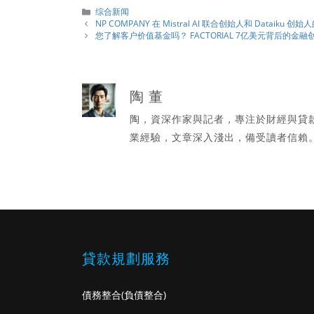
分
综合新闻
類
NP COMPANY 在 Mistral AI 联合创始人和 Dataiku
您了解客户价值基金吗？ FACTORIAL 7亿美元背后的金融
陶 董
陶，資深作家與記者，專注於財經與貸
業經驗，文章深入淺出，備受讀者信賴
貸款規劃服務
債務整合
(負債整合)