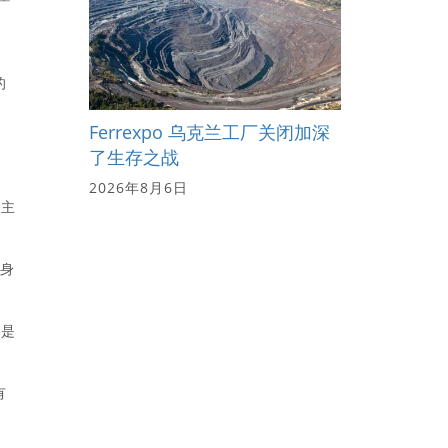
的
Ferrexpo 乌克兰工厂关闭加深
，
了生存之战
2026年8月6日
个主
自身
的是
有