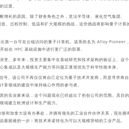
的过渡。
断增长的原因。除了财务角色之外，意法半导体、液化空气集团、
解决制造、过程控制、低温和扩大规模的挑战，这些挑战将影响量子计算
牌推出第一台可在云端访问的量子计算机。该系统名为 Alloy Pioneer
年开始在 HPC 基础设施中进行更广泛的部署。
演变。多年来，投资主要集中在基础研究和技术架构的验证上。这
心集成以及大规模生产能力等问题正逐渐优先于科学性能本身。
重要信号。该公司不再仅仅将自己定位为量子技术开发商，而是寻求将
计算领域的建设中保持核心作用的参与者。
营的实业家来说，这个问题现在已经超出了初创公司的范围。其目
领域建立欧洲设计和生产能力。
尔、新加坡和加拿大设有办事处，并拥有领先的工业合作伙伴关系，现在拥
说最困难的一步：将技术承诺转化为可以大规模营销的工业产品。