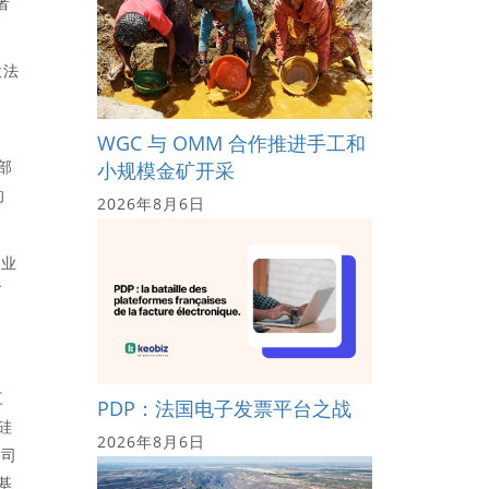
者
意法
WGC 与 OMM 合作推进手工和
部
小规模金矿开采
的
2026年8月6日
行业
了
三
PDP：法国电子发票平台之战
发硅
2026年8月6日
公司
造基