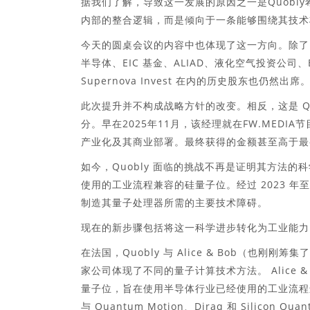
据我们了解，导致这一发展的原因之一是Quobl
内部的整合逻辑，而是倾向于一条能够围绕其技术
今天的圆桌会议的内容中也体现了这一方向。除了 SEALS
半导体、EIC 基金、ALIAD、液化空气投资公司、Blas
Supernova Invest 在内的历史股东也仍然出席
此次提升并不构成战略方针的改变。相反，这是 Quo
分。早在2025年11月，该经理就在FW.MED
产业化及其商业部署。最终获得的金额甚至高于最
如今，Quobly 面临的挑战不再是证明其方法的
使用的工业流程兼容的硅量子位。经过 2023 年至
制造其量子处理器所需的主要技术障碍。
现在的新步骤包括将这一科学进步转化为工业能力
在法国，Quobly 与 Alice & Bob（也刚刚筹
家公司体现了不同的量子计算技术方法。 Alice & B
量子位，旨在使用半导体行业已经使用的工业流程
与 Quantum Motion、Diraq 和 Silico