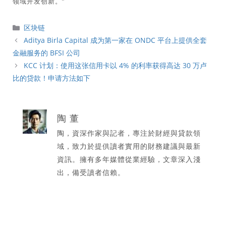
领域开发创新。”
分
区块链
類
Aditya Birla Capital 成为第一家在 ONDC 平台上提供全套
金融服务的 BFSI 公司
KCC 计划：使用这张信用卡以 4% 的利率获得高达 30 万卢
比的贷款！申请方法如下
陶 董
陶，資深作家與記者，專注於財經與貸款領
域，致力於提供讀者實用的財務建議與最新
資訊。擁有多年媒體從業經驗，文章深入淺
出，備受讀者信賴。