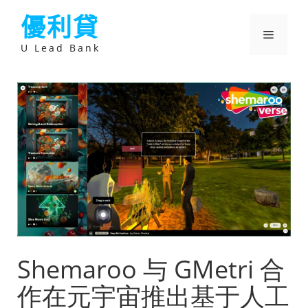
跳
優利貸
至
主
選
要
U Lead Bank
內
容
單
Shemaroo 与 GMetri 合
作在元宇宙推出基于人工