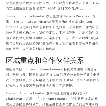
绿色融资领域发挥变革性作用。公司设定的目标是在未来 3-4 年
内实现该垂直行业管理资产 (AUM) 达到 500 亿卢比。”
Shriram Finance Limited 执行副主席 Umesh Revankar 表
示：“Shriram Green Finance 垂直市场的推出是 Shriram
Finance 促进可持续和包容性增长之旅的一个里程碑。作为印度
领先的金融机构之一，我们坚定致力于环境管理，并承担为利益
相关者提供可持续金融解决方案的责任。这一举措证明我们的战
略与全球向绿色经济的转变保持一致，我们正在制定长期价值创
造的路线，以平衡盈利能力和目标。”
区域重点和合作伙伴关系
在初始阶段，Shriram Green Finance 将优先关注在卡纳塔克
邦、喀拉拉邦、国家首都地区 (NCR) 和马哈拉施特拉邦建立电动
汽车投资组合。它还与电动汽车制造商（OEM）建立长期合作伙
伴关系，旨在使汽车融资解决方案更容易获得。
Shriram Finance Limited 董事总经理兼首席执行官 YS
Chakravarti 表示：“在 Shriram Finance，我们将可持续发展
视为进步的重要驱动力。绿色金融垂直领域体现了我们构建可持