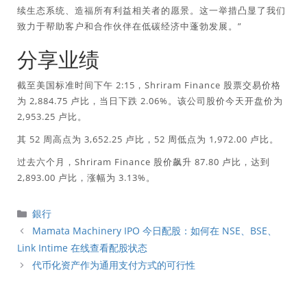
续生态系统、造福所有利益相关者的愿景。这一举措凸显了我们
致力于帮助客户和合作伙伴在低碳经济中蓬勃发展。”
分享业绩
截至美国标准时间下午 2:15，Shriram Finance 股票交易价格
为 2,884.75 卢比，当日下跌 2.06%。该公司股价今天开盘价为
2,953.25 卢比。
其 52 周高点为 3,652.25 卢比，52 周低点为 1,972.00 卢比。
过去六个月，Shriram Finance 股价飙升 87.80 卢比，达到
2,893.00 卢比，涨幅为 3.13%。
分
銀行
類
Mamata Machinery IPO 今日配股：如何在 NSE、BSE、
Link Intime 在线查看配股状态
代币化资产作为通用支付方式的可行性