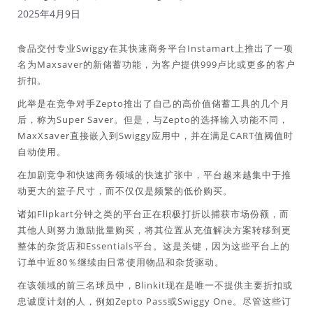
2025年4月9日
食品交付专业Swiggy在其快速商务平台Instamart上推出了一项
名为Maxsaver的新储蓄功能，为客户提供999卢比或更多的客户
折扣。
此举是在竞争对手Zepto推出了自己的高价值储蓄工具的几个月
后，称为Super Saver。但是，与Zepto的选择输入功能不同，
MaxXsaver直接嵌入到Swiggy应用中，并在满足CART值阈值时
自动使用。
在加剧竞争和快速商务领域的快速扩张中，平台越来越集中于推
动更大的篮子尺寸，而不仅仅是频繁的低价购买。
诸如Flipkart分钟之类的平台正在积极打折以捕获市场份额，而
其他人则努力激励批量购买，将其位置从充值解决方案转移到更
整体的杂货店和Essentials平台。这是关键，因为这些平台上的
订单中近80％继续由日常使用物品和杂货驱动。
在该领域的前三名球员中，Blinkit现在是唯一不提供主要折扣或
忠诚度计划的人，例如Zepto Pass或Swiggy One。尽管这些订