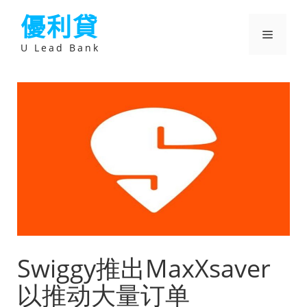
跳
優利貸
至
主
選
要
U Lead Bank
內
容
單
Swiggy推出MaxXsaver
以推动大量订单