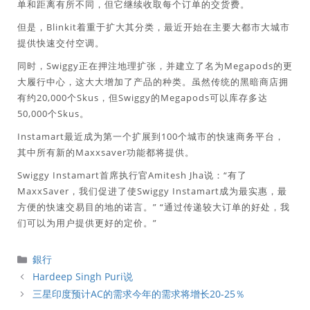
单和距离有所不同，但它继续收取每个订单的交货费。
但是，Blinkit着重于扩大其分类，最近开始在主要大都市大城市
提供快速交付空调。
同时，Swiggy正在押注地理扩张，并建立了名为Megapods的更
大履行中心，这大大增加了产品的种类。虽然传统的黑暗商店拥
有约20,000个Skus，但Swiggy的Megapods可以库存多达
50,000个Skus。
Instamart最近成为第一个扩展到100个城市的快速商务平台，
其中所有新的Maxxsaver功能都将提供。
Swiggy Instamart首席执行官Amitesh Jha说：“有了
MaxxSaver，我们促进了使Swiggy Instamart成为最实惠，最
方便的快速交易目的地的诺言。” “通过传递较大订单的好处，我
们可以为用户提供更好的定价。”
分
銀行
類
Hardeep Singh Puri说
三星印度预计AC的需求今年的需求将增长20-25％