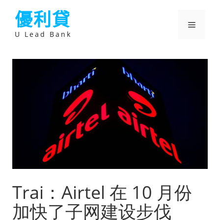
跳
優利貸
至
主
選
要
U Lead Bank
內
容
單
Trai：Airtel 在 10 月份
加快了子网建设步伐