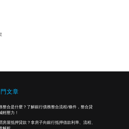
從
熱門文章
務整合是什麼？了解銀行債務整合流程/條件，整合貸
減輕壓力！
謂房屋抵押貸款？拿房子向銀行抵押借款利率、流程、
道解析