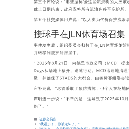
第三个评论说：“那些据称’爱这些流浪狗的人应该
截止日期结束，政府应将所有流浪狗移至庇护所。
第五个社交媒体用户说：“以人类为代价保护流浪者
接球手在JLN体育场召集
事件发生后，组织委员会归咎于在JLN体育场附近
并转移到庇护所房屋中。
“ 2025年8月21日，向德里市政公司（MCD）提出了
Dogs从场地上移开。迅速行动。MCD迅速地清
级，并确保了STADS的大都会。由锦标赛组委会
它补充说：“尽管采取了预防措施，但个人在场地
声明进一步说：“不幸的是，这导致了2025年1
伤了。”
分
证券交易所
類
“我进步了，你被宠坏了。”
“海关在……之后烧毁了我的夹克”：病毒声称指控贿赂机构