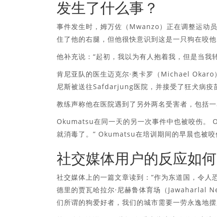
发生了什么事？
事件发生时，姆万佐（Mwanzo）正在调整运动员史
住了他的右腿，但他很快意识到这是一只狗在咬
他补充说：“起初，我以为有人抱着我，但是当我
肯尼亚队的医生迈克尔·奥卡罗（Michael Oka
尼斯被送往Safdarjung医院，并接受了狂犬病疫
教练声称他在医院遇到了另外两名受害者，包括一
Okumatsu在同一天的另一次事件中也被咬伤。
就消毒了。” Okumatsu在培训期间的早晨也被
社交媒体用户的反应如何
社交媒体上的一篇文章读到：“作为东道国，令人
德里的贾瓦哈拉尔·尼赫鲁体育场（Jawaharlal 
们所谓的狗爱好者，我们的城市需要一劳永逸地摆