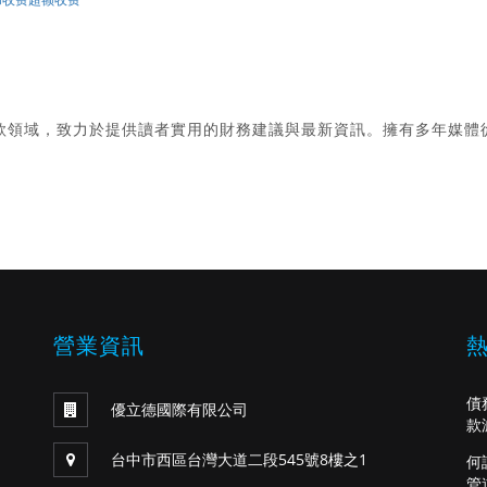
款領域，致力於提供讀者實用的財務建議與最新資訊。擁有多年媒體
。
營業資訊
債
優立德國際有限公司
款
台中市西區台灣大道二段545號8樓之1
何
管