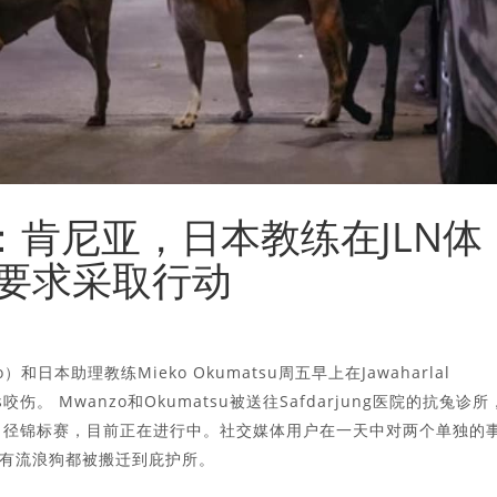
：肯尼亚，日本教练在JLN体
要求采取行动
和日本助理教练Mieko Okumatsu周五早上在Jawaharlal
s咬伤。 Mwanzo和Okumatsu被送往Safdarjung医院的抗兔诊所
a田径锦标赛，目前正在进行中。社交媒体用户在一天中对两个单独的
有流浪狗都被搬迁到庇护所。