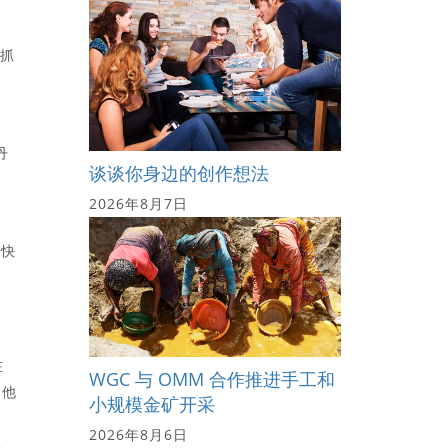
人抓
丹
谈谈你身边的创作想法
2026年8月7日
很快
在
WGC 与 OMM 合作推进手工和
和他
小规模金矿开采
2026年8月6日