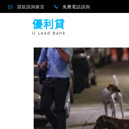
貸款諮詢留言
免費電話諮詢
跳
優利貸
至
主
要
U Lead Bank
內
容