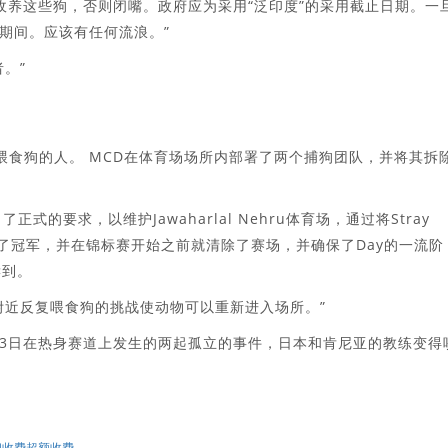
收养这些狗，否则闭嘴。政府应为采用“泛印度”的采用截止日期。一
期间。应该有任何流浪。”
。”
喂食狗的人。 MCD在体育场场所内部署了两个捕狗团队，并将其拆
正式的要求，以维护Jawaharlal Nehru体育场，通过将Stray
理了冠军，并在锦标赛开始之前就清除了赛场，并确保了Day的一流阶
读到。
附近反复喂食狗的挑战使动物可以重新进入场所。”
0月3日在热身赛道上发生的两起孤立的事件，日本和肯尼亚的教练变得
和收费超额收费