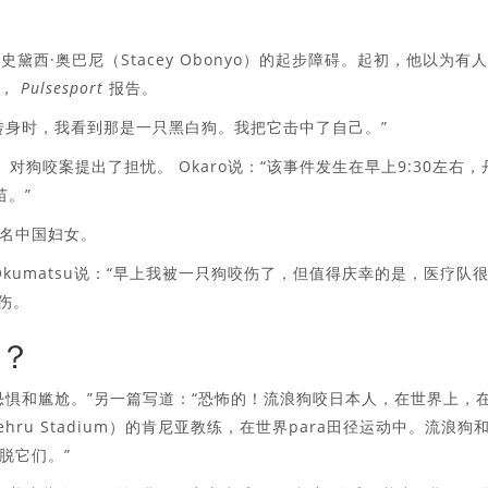
黛西·奥巴尼（Stacey Obonyo）的起步障碍。起初，他以为有
他，
Pulsesport
报告。
转身时，我看到那是一只黑白狗。我把它击中了自己。”
ro）对狗咬案提出了担忧。 Okaro说：“该事件发生在早上9:30左右，
苗。”
名中国妇女。
 Okumatsu说：“早上我被一只狗咬伤了，但值得庆幸的是，医疗队
咬伤。
？
恐惧和尴尬。”另一篇写道：“恐怖的！流浪狗咬日本人，在世界上，
Nehru Stadium）的肯尼亚教练，在世界para田径运动中。流浪狗
脱它们。”