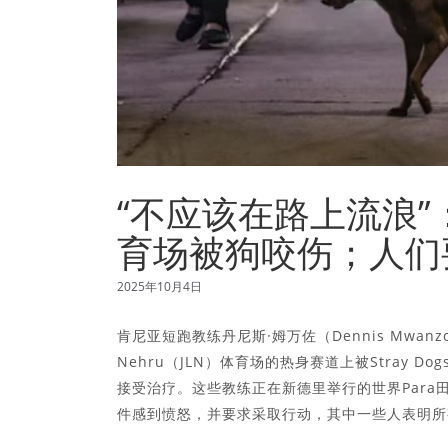
“不应该在路上流浪”
育场被狗咬伤；人们
2025年10月4日
肯尼亚短跑教练丹尼斯·姆万佐（Dennis Mwanzo）
Nehru（JLN）体育场的热身赛道上被Stray Dog
接受治疗。这些教练正在新德里举行的世界Par
件感到愤怒，并要求采取行动，其中一些人表明所