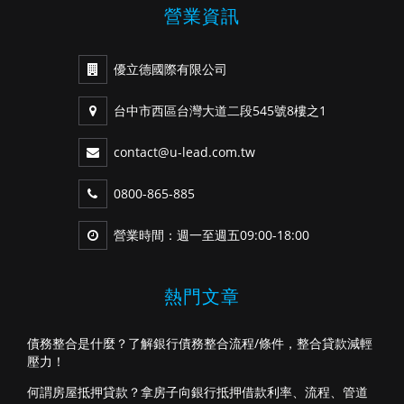
營業資訊
優立德國際有限公司
台中市西區台灣大道二段545號8樓之1
contact@u-lead.com.tw
0800-865-885
營業時間：週一至週五09:00-18:00
熱門文章
債務整合是什麼？了解銀行債務整合流程/條件，整合貸款減輕
壓力！
何謂房屋抵押貸款？拿房子向銀行抵押借款利率、流程、管道