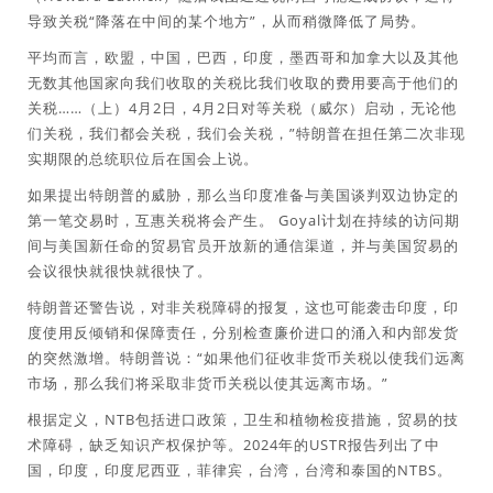
导致关税“降落在中间的某个地方”，从而稍微降低了局势。
平均而言，欧盟，中国，巴西，印度，墨西哥和加拿大以及其他
无数其他国家向我们收取的关税比我们收取的费用要高于他们的
关税……（上）4月2日，4月2日对等关税（威尔）启动，无论他
们关税，我们都会关税，我们会关税，”特朗普在担任第二次非现
实期限的总统职位后在国会上说。
如果提出特朗普的威胁，那么当印度准备与美国谈判双边协定的
第一笔交易时，互惠关税将会产生。 Goyal计划在持续的访问期
间与美国新任命的贸易官员开放新的通信渠道，并与美国贸易的
会议很快就很快就很快了。
特朗普还警告说，对非关税障碍的报复，这也可能袭击印度，印
度使用反倾销和保障责任，分别检查廉价进口的涌入和内部发货
的突然激增。特朗普说：“如果他们征收非货币关税以使我们远离
市场，那么我们将采取非货币关税以使其远离市场。”
根据定义，NTB包括进口政策，卫生和植物检疫措施，贸易的技
术障碍，缺乏知识产权保护等。2024年的USTR报告列出了中
国，印度，印度尼西亚，菲律宾，台湾，台湾和泰国的NTBS。