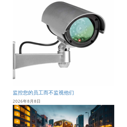
监控您的员工而不监视他们
2026年8月8日