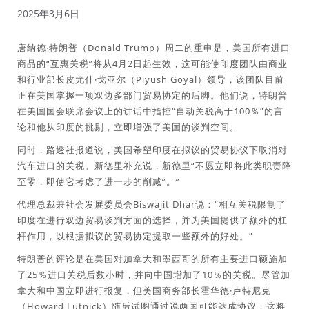
2025年3月6日
唐纳德·特朗普（Donald Trump）周二的重申是，美国所有进口
商品的“互惠关税”将从4月2日起生效，这可能使印度团队由商业
和行业部长皮尤什·戈亚尔（Piyush Goyal）领导，该团队目前
正在美国掌握一项双边多部门贸易协定的后脚。他们说，特朗普
在美国国会联席会议上的讲话中指控“自动关税高于100％”的言
论和他从印度的挑剔，立即增强了美国的谈判空间。
同时，路透社报道说，美国希望印度在拟议的贸易协议下取消对
汽车进口的关税。新德里补充说，新德里“不愿立即将此类职责降
至零，即使它考虑了进一步的削减”。”
代理总裁兼社会发展委员会Biswajit Dhar说：“相互关税限制了
印度在进行双边贸易谈判方面的选择，并为美国提供了额外的杠
杆作用，以根据拟议的贸易协定提取一些额外的好处。”
特朗普的评论是在美国对加拿大和墨西哥的所有主要进口额施加
了25％进口关税后数小时，并向中国增加了10％的关税。尽管加
拿大和中国立即进行报复，但美国商务部长霍华德·卢特尼克
（Howard Lutnick）随后试图通过说两国可能达成协议，这将