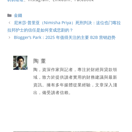
分
金錢
類
尼米莎·普里亚（Nimisha Priya）死刑判决：这位也门喀拉
拉邦护士的信任是如何变成悲剧的？
Blogger’s Park：2025 年值得关注的主要 B2B 营销趋势
陶 董
陶，資深作家與記者，專注於財經與貸款領
域，致力於提供讀者實用的財務建議與最新
資訊。擁有多年媒體從業經驗，文章深入淺
出，備受讀者信賴。