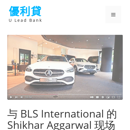
跳
優利貸
至
主
選
要
U Lead Bank
內
容
單
与 BLS International 的
Shikhar Aggarwal 现场