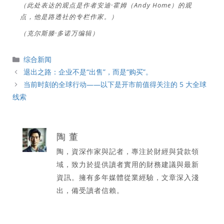
（此处表达的观点是作者安迪·霍姆（Andy Home）的观
点，他是路透社的专栏作家。）
（克尔斯滕·多诺万编辑）
分
综合新闻
類
退出之路：企业不是“出售”，而是“购买”。
当前时刻的全球行动——以下是开市前值得关注的 5 大全球
线索
陶 董
陶，資深作家與記者，專注於財經與貸款領
域，致力於提供讀者實用的財務建議與最新
資訊。擁有多年媒體從業經驗，文章深入淺
出，備受讀者信賴。