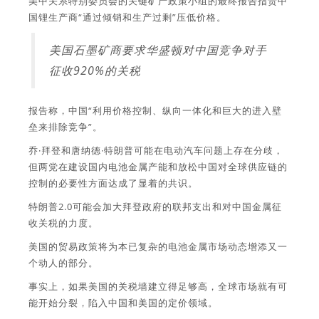
美中关系特别委员会的关键矿产政策小组的最终报告指责中
国锂生产商“通过倾销和生产过剩”压低价格。
美国石墨矿商要求华盛顿对中国竞争对手
征收920%的关税
报告称，中国“利用价格控制、纵向一体化和巨大的进入壁
垒来排除竞争”。
乔·拜登和唐纳德·特朗普可能在电动汽车问题上存在分歧，
但两党在建设国内电池金属产能和放松中国对全球供应链的
控制的必要性方面达成了显着的共识。
特朗普2.0可能会加大拜登政府的联邦支出和对中国金属征
收关税的力度。
美国的贸易政策将为本已复杂的电池金属市场动态增添又一
个动人的部分。
事实上，如果美国的关税墙建立得足够高，全球市场就有可
能开始分裂，陷入中国和美国的定价领域。