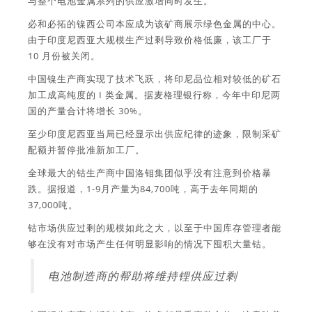
与整个电池金属系列的供应激增同时发生。
必和必拓的镍西公司本应成为该矿商展示绿色金属的中心。
由于印度尼西亚大规模生产过剩导致价格低廉，该工厂于
10 月份被关闭。
中国镍生产商实现了技术飞跃，将印尼品位相对较低的矿石
加工成高纯度的 I 类金属。据麦格理银行称，今年中印尼两
国的产量合计将增长 30%。
至少印度尼西亚当局已经显示出供应纪律的迹象，限制采矿
配额并暂停批准新加工厂。
全球最大的钴生产商中国洛钼集团似乎没有注意到价格暴
跌。据报道，1-9月产量为84,700吨，高于去年同期的
37,000吨。
钴市场供应过剩的规模如此之大，以至于中国库存管理者能
够在没有对市场产生任何明显影响的情况下囤积大量钴。
电池制造商的帮助将维持锂供应过剩