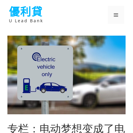
跳
優利貸
至
主
選
要
U Lead Bank
內
容
單
专栏：电动梦想变成了电