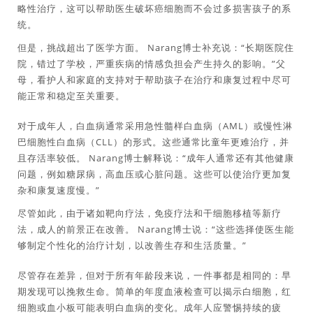
略性治疗，这可以帮助医生破坏癌细胞而不会过多损害孩子的系
统。
但是，挑战超出了医学方面。 Narang博士补充说：“长期医院住
院，错过了学校，严重疾病的情感负担会产生持久的影响。”父
母，看护人和家庭的支持对于帮助孩子在治疗和康复过程中尽可
能正常和稳定至关重要。
对于成年人，白血病通常采用急性髓样白血病（AML）或慢性淋
巴细胞性白血病（CLL）的形式。这些通常比童年更难治疗，并
且存活率较低。 Narang博士解释说：“成年人通常还有其他健康
问题，例如糖尿病，高血压或心脏问题。这些可以使治疗更加复
杂和康复速度慢。”
尽管如此，由于诸如靶向疗法，免疫疗法和干细胞移植等新疗
法，成人的前景正在改善。 Narang博士说：“这些选择使医生能
够制定个性化的治疗计划，以改善生存和生活质量。”
尽管存在差异，但对于所有年龄段来说，一件事都是相同的：早
期发现可以挽救生命。简单的年度血液检查可以揭示白细胞，红
细胞或血小板可能表明白血病的变化。成年人应警惕持续的疲