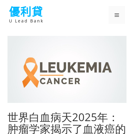
跳
優利貸
至
主
選
要
U Lead Bank
內
容
單
世界白血病天2025年：
肿瘤学家揭示了血液癌的