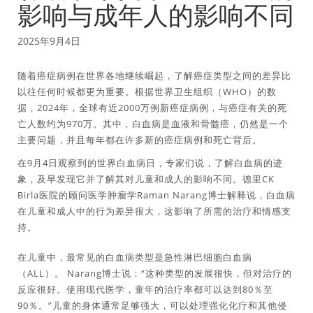
影响与成年人的影响不同
2025年9月4日
随着癌症病例在世界各地继续崛起，了解癌症类型之间的差异比
以往任何时候都更为重要。根据世界卫生组织（WHO）的数
据，2024年，全球有近2000万例新癌症病例，与癌症有关的死
亡人数约为970万。其中，白血病是血液和骨髓癌，仍然是一个
主要问题，并且每年都在许多新的癌症病例和死亡背后。
在9月4日观察到的世界白血病日，专家们说，了解白血病的迹
象，及早发现它并了解其对儿童和成人的影响不同。德里CK
Birla医院的顾问医学肿瘤学Raman Narang博士解释说，白血病
在儿童和成人中的行为差异很大，这影响了所需的治疗和情感支
持。
在儿童中，最常见的白血病类型是急性淋巴细胞白血病
（ALL）。 Narang博士说：“这种类型的发展很快，但对治疗的
反应很好。使用现代医学，童年的治疗率都可以达到80％至
90％。”儿童的身体通常足够强大，可以处理强化化疗和其他侵