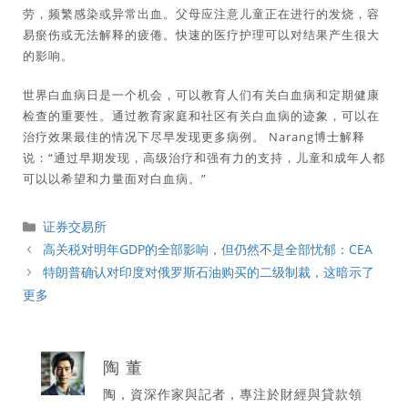
劳，频繁感染或异常出血。父母应注意儿童正在进行的发烧，容
易瘀伤或无法解释的疲倦。快速的医疗护理可以对结果产生很大
的影响。
世界白血病日是一个机会，可以教育人们有关白血病和定期健康
检查的重要性。通过教育家庭和社区有关白血病的迹象，可以在
治疗效果最佳的情况下尽早发现更多病例。 Narang博士解释
说：“通过早期发现，高级治疗和强有力的支持，儿童和成年人都
可以以希望和力量面对白血病。”
分
证券交易所
類
高关税对明年GDP的全部影响，但仍然不是全部忧郁：CEA
特朗普确认对印度对俄罗斯石油购买的二级制裁，这暗示了
更多
陶 董
陶，資深作家與記者，專注於財經與貸款領