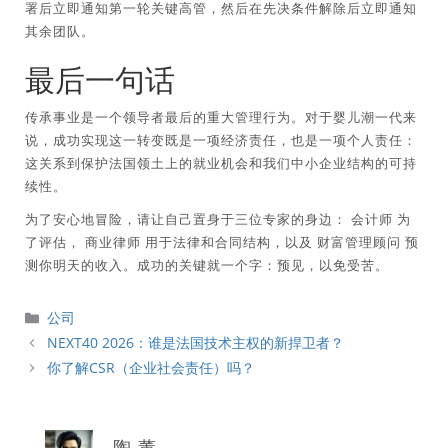
署后立即通知第一轮关键高管，然后在先决条件解除后立即通知
其余团队。
最后一句话
传承事业是一个领导者最后的重大管理行为。对于婴儿潮一代来
说，成功实现这一转变既是一项经济责任，也是一项个人责任：
这关系到保护法国领土上的就业机会和我们中小企业结构的可持
续性。
为了安心地冒险，请让自己置身于三位专家的身边：
会计师
为
了评估，
商业律师
用于法律和合同结构，以及
财富管理顾问
预
测你明天的收入。成功的关键就一个字：预见，以免受苦。
分
公司
類
NEXT40 2026：谁是法国技术主权的新捍卫者？
你了解CSR（企业社会责任）吗？
陶 董