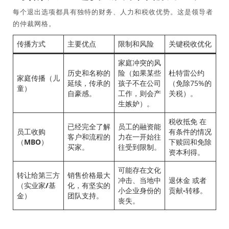
每个退出选项都具有独特的财务、人力和税收优势。这是领导者
的仲裁网格。
传播方式
主要优点
限制和风险
关键税收优化
家庭冲突的风
历史和名称的
险（如果某些
杜特雷公约
家庭传播（儿
延续，传承的
孩子不在公司
（免除75%的
童）
自豪感。
工作，则会产
关税）。
生嫉妒）。
税收抵免
在
已经完全了解
员工的融资能
员工收购
有条件的情况
客户和流程的
力在一开始往
（MBO）
下赎回和免除
买家。
往受到限制。
资本利得。
可能存在文化
转让给第三方
销售价格最大
冲击、当地中
退休金
或者
（实业家/基
化，有坚实的
小企业身份的
贡献-转移
。
金）
团队支持。
丧失。