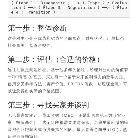
( Étape 1 : Diagnostic ) ──> ( Étape 2 : Évalua
tion ) ──> ( Étape 3 : Négociation ) ──> ( Étap
第一步：整体诊断
这是对中小企业优势和劣势的全面盘点：财务状况、订单状态、
社会氛围、监管合规性。
第二步：评估（合适的价格）
这往往就是问题所在。基于他多年的牺牲，经理对公司的价值有
一种“情感”的态度。买方有一个基于未来盈利能力的数学方法。
使用交叉参考方法（资产价值、EBITDA 倍数、贴现现金流）可
以让您得出实际的价格范围。
第三步：寻找买家并谈判
无论是家族转让、员工收购（MBO）还是出售给第三方（实业
家、投资基金），这个阶段都需要绝对保密。走廊里最轻微的噪
音都会吓跑顾客或惊慌失措的团队。最后签署意向书 (LOI)，然
后进行收购审计。