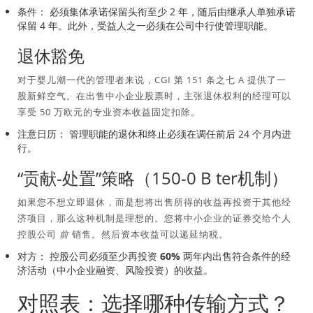
条件：
必须集体承诺保留头衔至少 2 年，随后由继承人单独承诺
保留 4 年。此外，受益人之一必须在公司中行使管理职能。
退休豁免
对于婴儿潮一代的管理者来说，CGI 第 151 条之七 A 提供了一
股新鲜空气。在出售中小企业股票时，主张退休权利的经理可以
享受 50 万欧元的专业资本收益固定扣除。
注意日历：
管理职能的退休和终止必须在调任前后 24 个月内进
行。
“贡献-处置”策略（150-0 B ter机制）
如果您不想立即退休，而是想将出售所得的收益再投资于其他经
济项目，那么这种机制是理想的。您将中小企业的证券交给个人
控股公司
前
销售。然后资本收益可以递延纳税。
对方：
控股公司必须至少再投资
60%
两年内出售符合条件的经
济活动（中小企业融资、风险投资）的收益。
对照表：选择哪种传输方式？