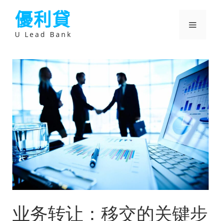
跳
優利貸
至
主
選
要
U Lead Bank
內
容
單
业务转让：移交的关键步