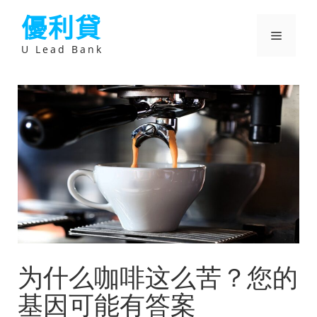
跳
優利貸
至
主
選
要
U Lead Bank
內
容
單
为什么咖啡这么苦？您的
基因可能有答案