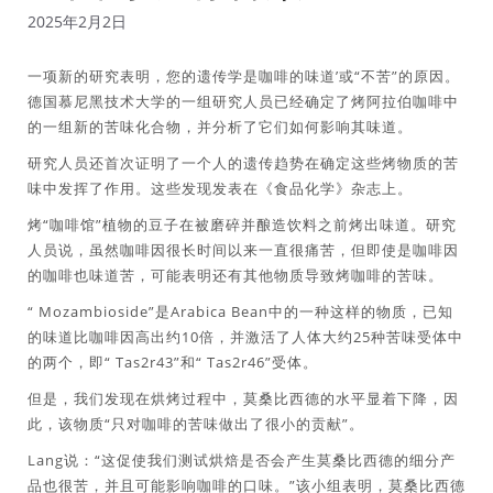
2025年2月2日
一项新的研究表明，您的遗传学是咖啡的味道’或“不苦”的原因。
德国慕尼黑技术大学的一组研究人员已经确定了烤阿拉伯咖啡中
的一组新的苦味化合物，并分析了它们如何影响其味道。
研究人员还首次证明了一个人的遗传趋势在确定这些烤物质的苦
味中发挥了作用。这些发现发表在《食品化学》杂志上。
烤“咖啡馆”植物的豆子在被磨碎并酿造饮料之前烤出味道。研究
人员说，虽然咖啡因很长时间以来一直很痛苦，但即使是咖啡因
的咖啡也味道苦，可能表明还有其他物质导致烤咖啡的苦味。
“ Mozambioside”是Arabica Bean中的一种这样的物质，已知
的味道比咖啡因高出约10倍，并激活了人体大约25种苦味受体中
的两个，即“ Tas2r43”和“ Tas2r46”受体。
但是，我们发现在烘烤过程中，莫桑比西德的水平显着下降，因
此，该物质“只对咖啡的苦味做出了很小的贡献”。
Lang说：“这促使我们测试烘焙是否会产生莫桑​​比西德的细分产
品也很苦，并且可能影响咖啡的口味。”该小组表明，莫桑比西德