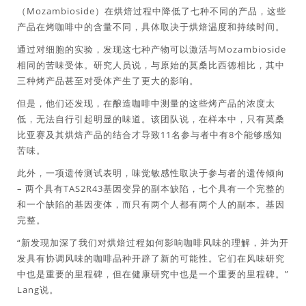
（Mozambioside）在烘焙过程中降低了七种不同的产品，这些
产品在烤咖啡中的含量不同，具体取决于烘焙温度和持续时间。
通过对细胞的实验，发现这七种产物可以激活与Mozambioside
相同的苦味受体。研究人员说，与原始的莫桑比西德相比，其中
三种烤产品甚至对受体产生了更大的影响。
但是，他们还发现，在酿造咖啡中测量的这些烤产品的浓度太
低，无法自行引起明显的味道。该团队说，在样本中，只有莫桑
比亚赛及其烘焙产品的结合才导致11名参与者中有8个能够感知
苦味。
此外，一项遗传测试表明，味觉敏感性取决于参与者的遗传倾向
– 两个具有TAS2R43基因变异的副本缺陷，七个具有一个完整的
和一个缺陷的基因变体，而只有两个人都有两个人的副本。基因
完整。
“新发现加深了我们对烘焙过程如何影响咖啡风味的理解，并为开
发具有协调风味的咖啡品种开辟了新的可能性。它们在风味研究
中也是重要的里程碑，但在健康研究中也是一个重要的里程碑。”
Lang说。