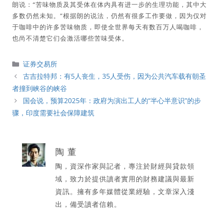
朗说：“苦味物质及其受体在体内具有进一步的生理功能，其中大
多数仍然未知。”根据朗的说法，仍然有很多工作要做，因为仅对
于咖啡中的许多苦味物质，即使全世界每天有数百万人喝咖啡，
也尚不清楚它们会激活哪些苦味受体。
分
证券交易所
類
古吉拉特邦：有5人丧生，35人受伤，因为公共汽车载有朝圣
者撞到峡谷的峡谷
国会说，预算2025年：政府为演出工人的“半心半意识”的步
骤，印度需要社会保障建筑
陶 董
陶，資深作家與記者，專注於財經與貸款領
域，致力於提供讀者實用的財務建議與最新
資訊。擁有多年媒體從業經驗，文章深入淺
出，備受讀者信賴。