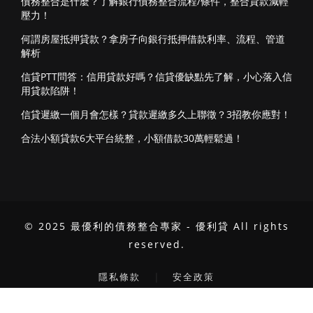
債務整合是什麼？了解銀行債務整合流程/條件，整合貸款減輕
壓力！
何謂房屋抵押貸款？拿房子向銀行抵押借款利率、流程、管道
解析
信貸PTT問答：信用貸款好嗎？信貸優缺點先了解，小心落入信
用貸款陷阱！
信貸遲繳一個月會怎樣？貸款遲繳多久上聯徵？3招教你應對！
合法小額貸款6大平台統整，小額借款30萬輕鬆過！
© 2025 最優利的債務整合專家 - 優利貸 All rights
reserved.
｜
隱私條款
安全政策