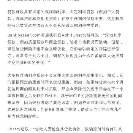
贷款可以具有固定的或浮动利率。固定利率贷款（例如个人贷
款，汽车贷款和信用卡贷款）在整个任期内保持不变。这意味着
拥有此类贷款的借款人不会从削减回购利率中受益。
Bankbazaar.com首席执行官Adhil Shetty解释说：“浮动利率
贷款，例如房屋贷款和商业贷款，随着市场状况而波动。但是，
即使这些回购率也不会立即变化。它们会以特定的间隔进行修
订，通常每三到六个月。调整的延迟是为什么许多借款人还没有
注意到其EMI的变化。”
大多数浮动利率贷款不会立即调整回购利率发生变化。相反，它
们根据预定的重置时间表定期重置。例如，如果将贷款与六个月
复位周期的回购利率相关联，那么今天降低的税率只会在下一个
重置日期之后反映在EMI中。基于MCLR的贷款需要更长的时间
来调整，因为银行考虑了其他因素，例如资金成本和运营费用。
这种延迟意味着，即使RBI降低了费率，借款人也可能会在几个
月内感觉到影响。
Shetty建议：“借款人应检查其贷款协议，以确定何时将修订其