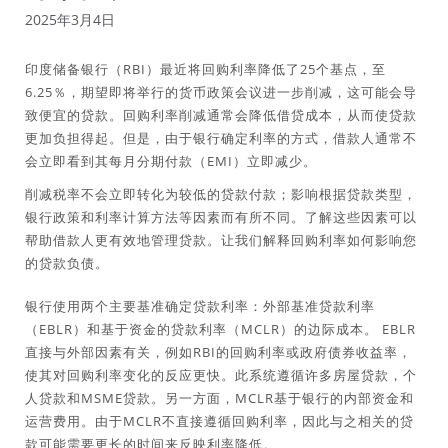
2025年3月4日
印度储备银行（RBI）最近将回购利率降低了25个基点，至
6.25％，期望即将举行的货币政策会议进一步削减，这可能会导
致便宜的贷款。回购利率削减通常会降低借贷成本，从而使贷款
更加负担得起。但是，由于银行确定利率的方式，借款人通常不
会立即看到其每月分期付款（EMI）立即减少。
削减税率不会立即转化为较低的贷款付款；影响根据贷款类型，
银行政策和利率计算方法等因素而有所不同。了解这些因素可以
帮助借款人更有效地管理贷款。让我们解释回购利率如何影响您
的贷款负债。
银行使用两个主要基准确定贷款利率：外部基准贷款利率
（EBLR）和基于资金的贷款利率（MCLR）的边际成本。 EBLR
直接与外部因素有关，例如RBI的回购利率或政府债券收益率，
使其对回购利率变化的反应更快。此系统遵循许多房屋贷款，个
人贷款和MSME贷款。另一方面，MCLR基于银行的内部资金和
运营费用。由于MCLR不直接遵循回购利率，因此与之相关的贷
款可能需要更长的时间来反映利率降低。