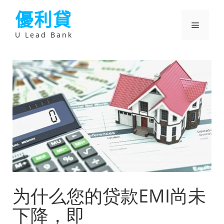
跳
優利貸
至
主
選
要
U Lead Bank
內
容
單
为什么您的贷款EMI尚未
下降，即