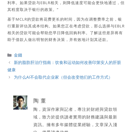
利率。如果贷款与EBLR相关，则降低速度可能会更快地通过，但
其程度取决于银行的政策。”
基于MCLR的贷款将花费更长的时间，因为在调整费率之前，银
行重新评估其成本结构。如果您正在考虑贷款，那么选择与EBLR
相关的贷款可能会帮助您早日降低回购利率。了解这些差异将有
助于借款人做出明智的财务决策，并有效地计划其还款。
分
金錢
類
新的脂肪肝治疗指南：饮食和运动如何改善印第安人的肝脏
健康
为什么AI不会取代企业家（但会改变他们的工作方式）
陶 董
陶，資深作家與記者，專注於財經與貸款領
域，致力於提供讀者實用的財務建議與最新
資訊。擁有多年媒體從業經驗，文章深入淺