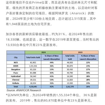
这些新项目不仅在Prime位置，而且还具有合适的单元尺寸和配
置。领先的开发商正在积极收购主要城市的土地，以启动针对客
户喜好量身定制的住宅项目。根据阿纳罗克（Anarock）的数
据，2024年至少有133份土地交易，总计超过2,515英亩，其中
有1,948英亩的土地为住宅开发。
加尔各答的新鲜供应吸收最低，约为31％。在2024年售出的
18,330辆。也就是说，这一数字在2019年甚至更低，当时售出的
13,930台单位中只有23％是新发布。
*以MMR为单位，为2024年销售的1,55,334个单位。 36％是新
的发布。 2019年，售出的80,870套单位中有23％是新单元。