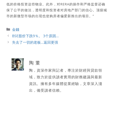
低的价格投资这些物业。此外，对RERA的操作和严格监督还确
保了公平的做法，透明度和投资者对房地产部门的信心。顶级城
市的新微型市场的出现也使购房者偏爱新推出的项目。”
分
金錢
類
BSE股价下跌9％。 3个原因…
失去了一切的老板…返回更强
陶 董
陶，資深作家與記者，專注於財經與貸款領
域，致力於提供讀者實用的財務建議與最新
資訊。擁有多年媒體從業經驗，文章深入淺
出，備受讀者信賴。