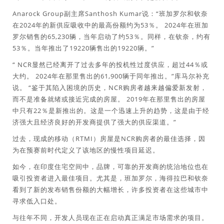
Anarock Group副主席Santhosh Kumar说：“班加罗尔和钦奈
在2024年的新供应吸收中的最高份额约为53％。 2024年在班加
罗尔销售的65,230辆，当年启动了约53％。同样，在钦奈，约有
53％。当年推出了19220辆售出的19220辆。”
“ NCR显然已经离开了过去多年的投机性过度供应，超过44％或
大约。 2024年在那里售出的61,900辆于同年推出。”库马尔补充
说。 “鉴于其陷入困境的历史，NCR购房者越来越偏爱新发射，
而不是准备就绪或接近完成的房屋。 2019年在那里售出的房屋
中只有22％是新推出的。这是一个迅速上升的趋势，这是由于经
济强大且经济良好的开发商提供了强大的供应渠道。”
过去，现成的移动（RTMI）房屋是NCR购房者的最佳选择，因
为在预赛前时代定义了该地区的慢性项目延迟。
如今，在印度住宅空间中，品牌，可靠的开发商的统治地位也在
吸引投资者进入最佳项目。尤其是，班加罗尔，海得拉巴和钦奈
看到了新的发布销售份额的大幅增长，许多投资者在这些城市中
寻求低入口处。
与往年不同，开发人员现在正在启动真正满足市场需求的项目。