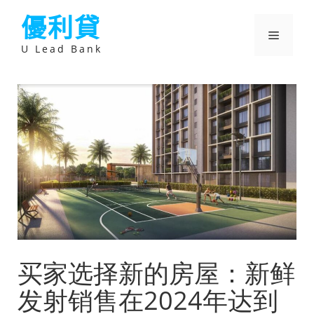
跳
優利貸
至
主
選
要
U Lead Bank
內
容
單
买家选择新的房屋：新鲜
发射销售在2024年达到