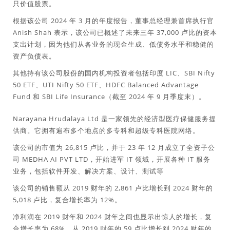
只价值股票。
根据该公司 2024 年 3 月的年度报告，董事总经理兼首席执行官
Anish Shah 表示，该公司已概述了未来三年 37,000 卢比的资本
支出计划，因为他们从各业务的现金生成、低债务水平和稳健的
资产负债表。
其他持有该公司股份的国内机构投资者包括印度 LIC、SBI Nifty
50 ETF、UTI Nifty 50 ETF、HDFC Balanced Advantage
Fund 和 SBI Life Insurance（截至 2024 年 9 月季度末）。
Narayana Hrudalaya Ltd 是一家领先的经济型医疗保健服务提
供商。它拥有遍布多个地点的多专科和超级专科医院网络。
该公司的市值为 26,815 卢比，并于 23 年 12 月成立了全资子公
司 MEDHA AI PVT LTD，开始进军 IT 领域，开展各种 IT 服务
业务，包括软件开发、解决方案、设计、测试等
该公司的销售额从 2019 财年的 2,861 卢比增长到 2024 财年的
5,018 卢比，复合增长率为 12%。
净利润在 2019 财年和 2024 财年之间也显示出惊人的增长，复
合增长率为 68%，从 2019 财年的 59 卢比增长到 2024 财年的