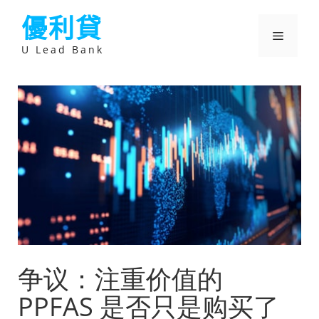
跳
優利貸
至
主
選
要
U Lead Bank
內
容
單
争议：注重价值的
PPFAS 是否只是购买了