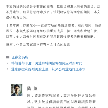
本文的目的只是分享有趣的图表、数据点和发人深省的观点。这
不是建议。如果您想考虑投资，强烈建议您咨询您的顾问。本文
仅供教育目的。
十多年来，苏赫尔·汗一直是市场的热情追随者。在此期间，他是
孟买一家领先股票研究组织的重要成员，担任销售和营销主管。
目前，他大部分时间都在剖析印度超级投资者的投资和策略。
披露：作者及其家属不持有本文讨论的股票
分
证券交易所
類
特朗普与印度：莫迪和特朗普将如何应对新时代
通胀数据利好后美股上涨，礼来公司业绩打压市场
陶 董
陶，資深作家與記者，專注於財經與貸款領
域，致力於提供讀者實用的財務建議與最新
資訊。擁有多年媒體從業經驗，文章深入淺