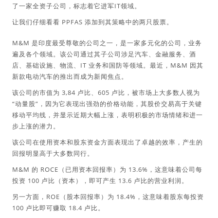
了一家全资子公司，标志着它进军IT领域。
让我们仔细看看 PPFAS 添加到其策略中的两只股票。
M&M 是印度最受尊敬的公司之一，是一家多元化的公司，业务
遍及各个领域。该公司通过其子公司涉足汽车、金融服务、酒
店、基础设施、物流、IT 业务和国防等领域。最近，M&M 因其
新款电动汽车的推出而成为新闻焦点。
该公司的市值为 3,84 卢比、605 卢比，被市场上大多数人视为
“动量股”，因为它表现出强劲的价格动能，其股价交易高于关键
移动平均线，并显示近期大幅上涨，表明积极的市场情绪和进一
步上涨的潜力。
该公司在使用资本和股东资金方面表现出了卓越的效率，产生的
回报明显高于大多数同行。
M&M 的 ROCE（已用资本回报率）为 13.6%，这意味着公司每
投资 100 卢比（资本），即可产生 13.6 卢比的营业利润。
另一方面，ROE（股本回报率）为 18.4%，这意味着股东每投资
100 卢比即可赚取 18.4 卢比。