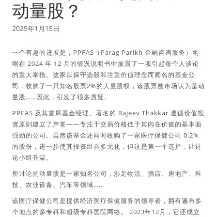
动量股？
2025年1月15日
一个有趣的进展是，PPFAS（Parag Parikh 金融咨询服务）刚
刚在 2024 年 12 月的情况说明书中披露了一项引起每个人谈论
的重大举措。这家以保守选股和注重价值理念而闻名的基金公
司，收购了一只知名股票2%的大量股权，该股票被市场认为是动
量股……因此，引发了很多质疑。
PPFAS 及其首席基金经理、著名的 Rajeev Thakkar 遵循价值投
资原则建立了声誉——专注于交易价格低于其内在价值的基本面
强劲的公司。虽然该基金还同时收购了一家医疗保健公司 0.2%
的股份，进一步使其投资组合多元化，但这是第一个选择，让讨
论小组升温。
所讨论的动量股是一家知名公司，涉足物流、酒店、房地产、科
技、农业设备、汽车等领域……
该医疗保健公司是提供经济医疗保健服务的领导者，拥有遍布多
个地点的多专科和超级专科医院网络。 2023年12月，它还成立