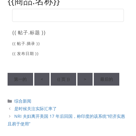
{{商品.名称}}
{{ 帖子.标题 }}
{{ 帖子.摘录 }}
{{ 发布日期 }}
第一的
<
{{ 页 }}
>
最后的
分
综合新闻
類
是时候关注实际汇率了
NRI 夫妇离开美国 17 年后回国，称印度的该系统“经济实惠
且易于使用”