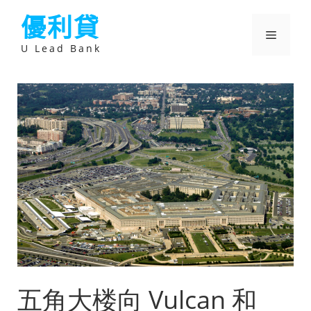
跳
優利貸
至
主
選
要
U Lead Bank
內
容
單
五角大楼向 Vulcan 和