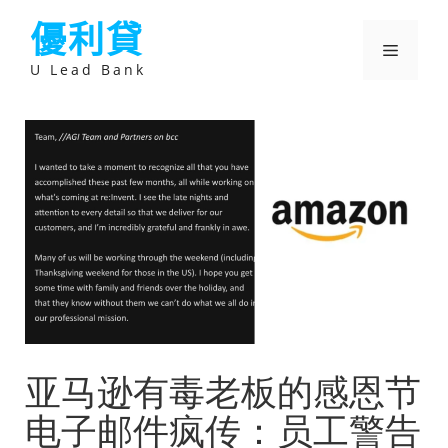
跳
優利貸
至
主
選
要
U Lead Bank
內
容
單
亚马逊有毒老板的感恩节
电子邮件疯传：员工警告