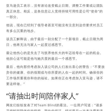
亚马逊员工表示，没有谈论改变截止日期、调整工作量或让团队
真正休息。相反，这条信息让人觉得持续可用性是公司“使命”的
一部分。
他说，现在已经到了领导者甚至可能没有注意到这些要求对员工
有多么沉重的地步。
该员工解释说，由于最后一刻分配了一个新项目，截止日期为周
日，他将无法与家人一起度过感恩节。
最让他伤心的是失去了与抚养他长大的年迈祖母在一起的机会。
他担心这可能是他与她共度的最后一个感恩节。
最后，他向那些考虑加入该公司的人们发出衷心的警告：“不要放
弃你的健康、你的假期或与你所爱的人在一起的时间。确保你的
工作场所重视你和你的福祉。如果你正在考虑加入亚马逊，请不
要这样做。”
“请抽出时间陪伴家人”
网友们纷纷发表了对Team Blind的看法。一位用户写道：“请多
花些时间陪伴你的奶奶。我向你保证，错过最后一次表达爱和关