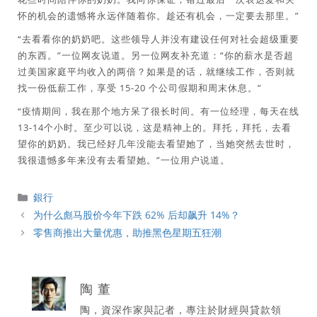
怀的机会的遗憾将永远伴随着你。趁还有机会，一定要去那里。”
“去看看你的奶奶吧。这些领导人并没有建设任何对社会超级重要
的东西。”一位网友说道。另一位网友补充道：“你的薪水是否超
过美国家庭平均收入的两倍？如果是的话，就继续工作，否则就
找一份低薪工作，享受 15-20 个公司假期和周末休息。”
“疫情期间，我在那个地方呆了很长时间。有一位经理，每天在线
13-14个小时。至少可以说，这是精神上的。拜托，拜托，去看
望你的奶奶。我已经好几年没能去看望她了，当她突然去世时，
我很遗憾多年来没有去看望她。”一位用户说道。
分
銀行
類
为什么彪马股价今年下跌 62% 后却飙升 14%？
零售商推出大量优惠，助推黑色星期五狂潮
陶 董
陶，資深作家與記者，專注於財經與貸款領