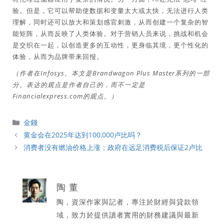
验。但是，它可以帮助使数据和变量太大或太快，无法进行人类
理解，同时还可以放大和策划感官刺激，从而创建一个复杂的智
能矩阵，从而反映了人类体验。对于营销人员来说，挑战和机会
是交织在一起，以创造更多的互动性，更身临其境，更个性化的
体验，从而为品牌带来回报。
（作者在Infosys。本文是Brandwagon Plus Master系列的一部
分。表达的观点是作者自己的，而不一定是
Financialexpress.com的观点。）
分
金錢
類
黄金会在2025年达到100,000卢比吗？
消费者没有燃油价格上涨；政府在远足消费税后保证2卢比
陶 董
陶，資深作家與記者，專注於財經與貸款領
域，致力於提供讀者實用的財務建議與最新