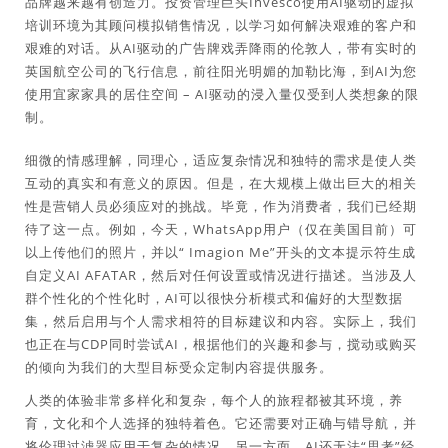
品牌越来越有创造力。投资管理巨头Invesco使用AI驱动的虚拟
培训环境为其顾问模拟销售情况，以学习如何解决艰难的客户和
艰难的对话。从AI驱动的广告牌戏弄降雨的伦敦人，带有实时的
英国航空公司的飞行信息，前往阳光明媚的加勒比海，到AI为您
使用宜家家具的居住空间 – AI驱动的浸入量仅受到人类想象的限
制。
细微的情感理解，同理心，适应复杂情况和独特的需求是使人类
互动的真实和有意义的原因。但是，在大规模上做出巨大的相关
性是营销人员必须应对的挑战。毕竟，作为消费者，我们已经期
待了这一点。例如，今天，WhatsApp用户（仅在美国目前）可
以上传他们的照片，并以“ Imagion Me”开头的文本提示符生成
自定义AI AFATAR，然后对任何设置或情况进行描述。当涉及人
群个性化的个性化时，AI可以很快分析模式和偏好的大型数据
集，然后启用与个人需求相符的目标建议和内容。实际上，我们
也正在与CDP同时尝试AI，根据他们的兴趣和参与，搅动或购买
的倾向为我们的大型目标受众定制内容提供服务。
人类的体验非常多样化和复杂，每个人的旅程都被其环境，养
育，文化和个人选择的独特着色。它还需要对正确与错导航，并
将伦理过滤器应用于复杂的情况。另一方面，AI还无法“思考”经