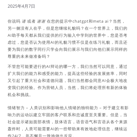
2025年4月7日
你说吗
请
或者
谢谢
在您的提示中chatgpt和meta ai？当然，
另一侧没有人在乎，但是您继续礼貌吗？在一个世界上，我们的
AI助手每天都从我们提供的行为输入中学到的世界中，您是否考
虑过，您是否认为使用AI的礼貌习惯不仅是在练习礼貌，而且还
要为我们的数字同行只学会向我们展示与我们向他们展示同样的
尊重的未来做准备吗？
不管您可能要进行的AI辩论的哪一方，我们当然可以同意，通过
扩大我们的能力和感受的能力，提高这些经验的发展效率，同时
又引起了重大社会和道德问题，我们当然都会同意AI会极大地改
变我们的经验。作为营销人员，当然，我们将处理所有新的体验
机会和挑战。
情绪智力 – 人类识别和影响他人情绪的独特能力 – 对于建立有影
响力的运动以建立牢固的客户联系和忠诚度至关重要。但是，当
社会提示诸如面部表情，肢体语言，语音语气和言语从各个来源
轰炸时，人类可能需要AI的一些帮助来有效地处理信息，继续运
作24/7，并不懈且一致地做出反应。