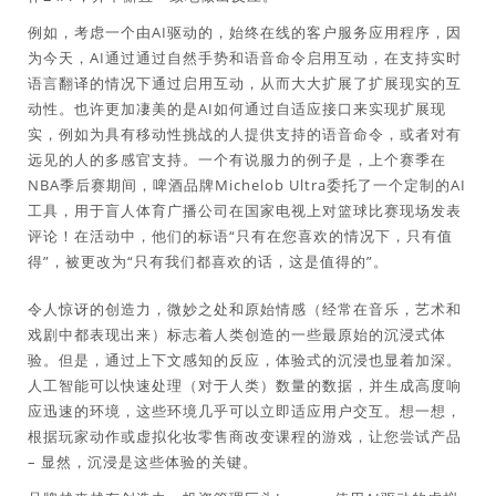
例如，考虑一个由AI驱动的，始终在线的客户服务应用程序，因
为今天，AI通过通过自然手势和语音命令启用互动，在支持实时
语言翻译的情况下通过启用互动，从而大大扩展了扩展现实的互
动性。也许更加凄美的是AI如何通过自适应接口来实现扩展现
实，例如为具有移动性挑战的人提供支持的语音命令，或者对有
远见的人的多感官支持。一个有说服力的例子是，上个赛季在
NBA季后赛期间，啤酒品牌Michelob Ultra委托了一个定制的AI
工具，用于盲人体育广播公司在国家电视上对篮球比赛现场发表
评论！在活动中，他们的标语“只有在您喜欢的情况下，只有值
得”，被更改为“只有我们都喜欢的话，这是值得的”。
令人惊讶的创造力，微妙之处和原始情感（经常在音乐，艺术和
戏剧中都表现出来）标志着人类创造的一些最原始的沉浸式体
验。但是，通过上下文感知的反应，体验式的沉浸也显着加深。
人工智能可以快速处理（对于人类）数量的数据，并生成高度响
应迅速的环境，这些环境几乎可以立即适应用户交互。想一想，
根据玩家动作或虚拟化妆零售商改变课程的游戏，让您尝试产品
– 显然，沉浸是这些体验的关键。