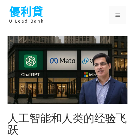
跳
優利貸
至
主
選
要
U Lead Bank
內
容
單
人工智能和人类的经验飞
跃