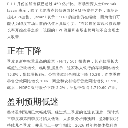
FII 1 月份的销售额已超过 450 亿卢比。市场资深人士Deepak
Jasani表示，除了卡纳塔克邦侦破两起HMPV案件之外，市场还
担心FPI抛售。 Jasani 表示：“FPI 的抛售仍在继续，因为他们可
能认为印度市场目前的估值不具吸引力。”在印度的宏观和微观增
长率开始改善之前，该国的 FPI 流量和市场走势可能不会出现太
大改善。
正在下降
季度更新中权重最高的股票（Nifty 50）报告称，其存款增长大
幅超过贷款增长。临时数据显示，这家私人银行的存款同比增长
15.8%，贷款增长3%。公司贷款组合同比下降 10.3%，而本季度
零售贷款同比增长 10%，商业和农村银行贷款同比增长 11.5%。
此后，HDFC 银行股价下跌 2.2%，至盘中低点 1,710.60 卢比。
盈利预期低迷
整体盈利预期已大幅减弱。经过第二季度的低迷表现后，预计第
三季度和第四季度将陷入低迷。大多数分析师预测，盈利困境将
持续几个季度，并且与上一财年相比，2026 财年的整体盈利也