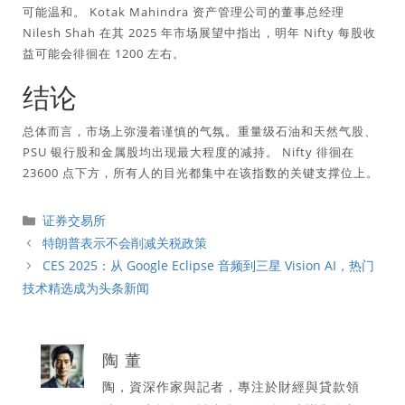
可能温和。 Kotak Mahindra 资产管理公司的董事总经理
Nilesh Shah 在其 2025 年市场展望中指出，明年 Nifty 每股收
益可能会徘徊在 1200 左右。
结论
总体而言，市场上弥漫着谨慎的气氛。重量级石油和天然气股、
PSU 银行股和金属股均出现最大程度的减持。 Nifty 徘徊在
23600 点下方，所有人的目光都集中在该指数的关键支撑位上。
分
证券交易所
類
特朗普表示不会削减关税政策
CES 2025：从 Google Eclipse 音频到三星 Vision AI，热门
技术精选成为头条新闻
陶 董
陶，資深作家與記者，專注於財經與貸款領