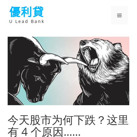
跳
優利貸
至
主
選
要
U Lead Bank
內
容
單
今天股市为何下跌？这里
有 4 个原因……