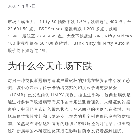
2025年1月7日
市场面临压力。 Nifty 50 指数下跌 1.6%，跌幅超过 400 点，至
23,601.50 点。 BSE Sensex 指数暴跌 1,200 多点，跌幅
1.6%，最低至 77,959.95 点。大盘下跌超过 2%，Nifty Midcap
100 指数徘徊在 56,100 点附近。 Bank Nifty 和 Nifty Auto 的
股价均下跌超过 1%。
为什么今天市场下跌
对另一种类似新冠病毒造成严重破坏的担忧在投资者中引发了恐
慌。该中心表示，位于卡纳塔克邦的印度医学研究委员会
（ICMR）已发现两例 HMPV 病例。据卫生部称，这两起病例是
通过对多种呼吸道病毒病原体的常规监测发现的。未经证实的报
道称，中国已宣布进入紧急状态，马来西亚的病例也在激增。包
括马哈拉施特拉邦和卡纳塔克邦在内的几个州政府已发布预防指
南。虽然现在评估这种病毒的确切经济影响还为时过早，但围绕
这种新病毒的不确定性及其潜在影响目前令投资者感到担忧。