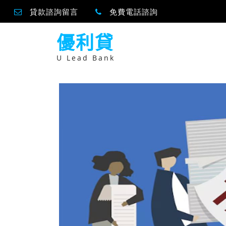
貸款諮詢留言
免費電話諮詢
跳
優利貸
至
主
要
U Lead Bank
內
容