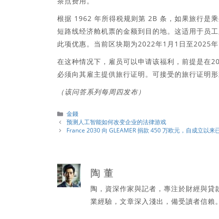
茶点费用。
根据 1962 年所得税规则第 2B 条，如果旅
短路线经济舱机票的金额到目的地。这适用于员工
此项优惠。当前区块期为2022年1月1日至2025年
在这种情况下，雇员可以申请该福利，前提是在202
必须向其雇主提供旅行证明。可接受的旅行证明形
（该问答系列每周四发布）
分
金錢
類
预测人工智能如何改变企业的法律游戏
France 2030 向 GLEAMER 捐款 450 万欧元，自成立以
陶 董
陶，資深作家與記者，專注於財經與貸
業經驗，文章深入淺出，備受讀者信賴