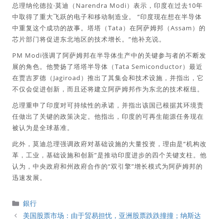
总理纳伦德拉·莫迪（Narendra Modi）表示，印度在过去10年
中取得了重大飞跃的电子和移动制造业。 “印度现在想在半导体
中重复这个成功的故事。塔塔（Tata）在阿萨姆邦（Assam）的
芯片部门将促进东北地区的技术增长。”他补充说。
PM Modi强调了阿萨姆邦在半导体生产中的关键参与者的不断发
展的角色。他赞扬了塔塔半导体（Tata Semiconductor）最近
在贾吉罗德（Jagiroad）推出了其集会和技术设施，并指出，它
不仅会促进创新，而且还将建立阿萨姆邦作为东北的技术枢纽。
总理重申了印度对可持续性的承诺，并指出该国已根据其环境责
任做出了关键的政策决定。他指出，印度的可再生能源任务现在
被认为是全球基准。
此外，莫迪总理强调政府对基础设施的大量投资，理由是“机构改
革，工业，基础设施和创新”是推动印度进步的四个关键支柱。他
认为，中央政府和州政府合作的“双引擎”增长模式为阿萨姆邦的
迅速发展。
分
銀行
類
美国股票市场：由于贸易担忧，亚洲股票跌跌撞撞；纳斯达