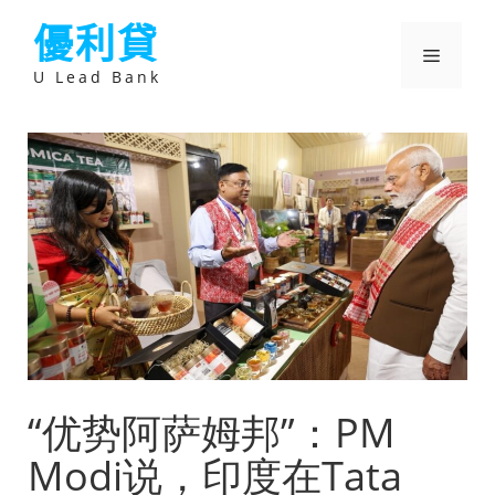
跳
優利貸
至
主
選
要
U Lead Bank
內
容
單
“优势阿萨姆邦”：PM
Modi说，印度在Tata