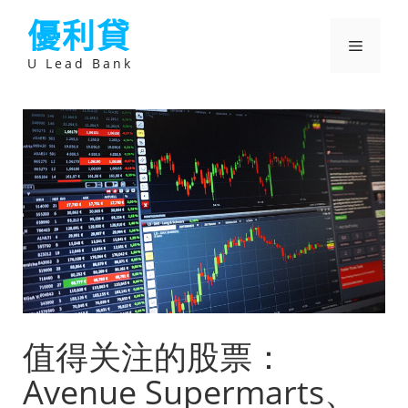
跳
優利貸
至
主
選
要
U Lead Bank
內
容
單
值得关注的股票：
Avenue Supermarts、