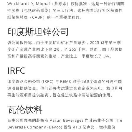
Wockhardt 的 Miqnaf（萘霉素）获得批准，这是一种治疗细菌
性肺炎（包括耐药感染）的三天疗法。这标志着治疗社区获得性
细菌性肺炎（CABP）的一个重要里程碑。
印度斯坦锌公司
该公司报告称，由于主要矿山矿石产量减少，2025 财年第三季
度矿产金属产量同比下降 2%，至 265 千吨。然而，由于品级提
高和产量提高等因素的推动，产量比上一季度增长了 3%。
IRFC
印度铁路金融公司 (IRFC) 与 REMC 联手为印度铁路的可再生能
源项目提供资金。他们还将考虑通过合资企业为火电、核电和可
再生能源项目提供融资，旨在促进铁路中清洁能源的使用。
瓦伦饮料
百事公司领先的装瓶商 Varun Beverages 向其南非子公司 The
Beverage Company (Bevco) 投资 41.3 亿卢比，增持股份