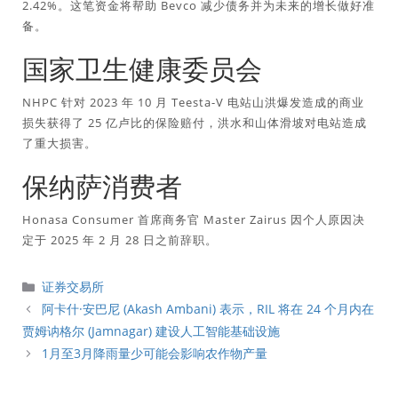
2.42%。这笔资金将帮助 Bevco 减少债务并为未来的增长做好准
备。
国家卫生健康委员会
NHPC 针对 2023 年 10 月 Teesta-V 电站山洪爆发造成的商业
损失获得了 25 亿卢比的保险赔付，洪水和山体滑坡对电站造成
了重大损害。
保纳萨消费者
Honasa Consumer 首席商务官 Master Zairus 因个人原因决
定于 2025 年 2 月 28 日之前辞职。
分
证券交易所
類
阿卡什·安巴尼 (Akash Ambani) 表示，RIL 将在 24 个月内在
贾姆讷格尔 (Jamnagar) 建设人工智能基础设施
1月至3月降雨量少可能会影响农作物产量