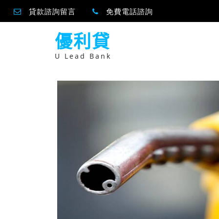
貸款諮詢留言
免費電話諮詢
跳
優利貸
至
主
要
U Lead Bank
內
容