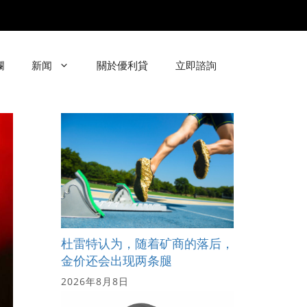
欄
新闻
關於優利貸
立即諮詢
杜雷特认为，随着矿商的落后，
金价还会出现两条腿
2026年8月8日