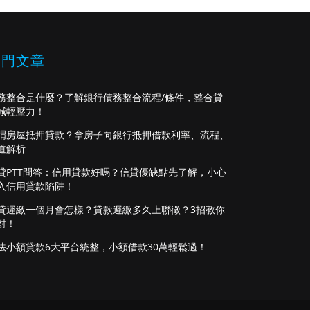
熱門文章
務整合是什麼？了解銀行債務整合流程/條件，整合貸
減輕壓力！
謂房屋抵押貸款？拿房子向銀行抵押借款利率、流程、
道解析
貸PTT問答：信用貸款好嗎？信貸優缺點先了解，小心
入信用貸款陷阱！
貸遲繳一個月會怎樣？貸款遲繳多久上聯徵？3招教你
對！
法小額貸款6大平台統整，小額借款30萬輕鬆過！