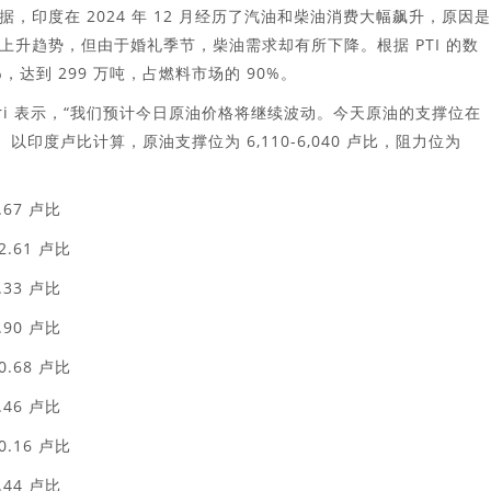
印度在 2024 年 12 月经历了汽油和柴油消费大幅飙升，原因
升趋势，但由于婚礼季节，柴油需求却有所下降。根据 PTI 的数
，达到 299 万吨，占燃料市场的 90%。
l Kalantri 表示，“我们预计今日原油价格将继续波动。今天原油的支撑位在
0 美元。以印度卢比计算，原油支撑位为 6,110-6,040 卢比，阻力位为
67 卢比
.61 卢比
33 卢比
90 卢比
.68 卢比
46 卢比
.16 卢比
44 卢比