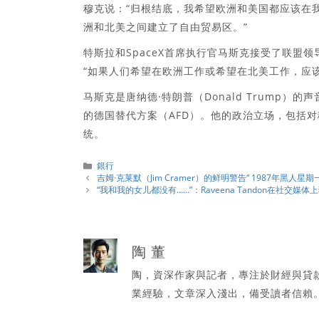
穆克说：“归根结底，我希望欧洲和美国都应该在
洲和北美之间建立了自由贸易区。”
特斯拉和SpaceX首席执行官马斯克接受了联盟领导
“如果人们希望在欧洲工作或希望在北美工作，应该
马斯克是唐纳德·特朗普（Donald Trump
的德国替代方案（AFD）。他的政治立场，包括
统。
分
銀行
類
吉姆·克莱默（Jim Cramer）的鲜明警告“ 1987年黑人
“我和我的女儿都没有……”：Raveena Tandon在社交媒
陶 董
陶，資深作家與記者，專注於財經與貸
業經驗，文章深入淺出，備受讀者信賴