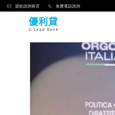
貸款諮詢留言
免費電話諮詢
跳
優利貸
至
主
要
U Lead Bank
內
容