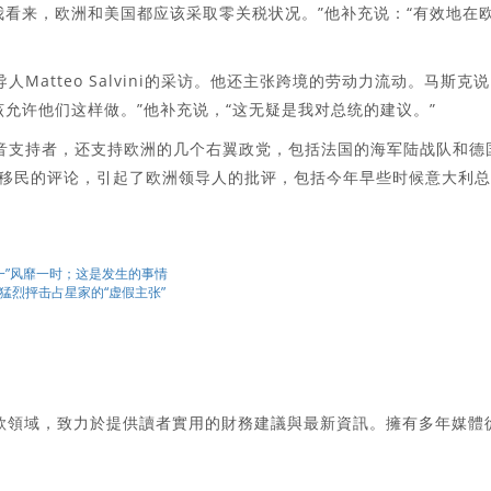
我看来，欧洲和美国都应该采取零关税状况。”他补充说：“有效地在
人Matteo Salvini的采访。他还主张跨境的劳动力流动。马斯克
允许他们这样做。”他补充说，“这无疑是我对总统的建议。”
）的声音支持者，还支持欧洲的几个右翼政党，包括法国的海军陆战队和德
对移民的评论，引起了欧洲领导人的批评，包括今年早些时候意大利总
星期一”风靡一时；这是发生的事情
体上猛烈抨击占星家的“虚假主张”
款領域，致力於提供讀者實用的財務建議與最新資訊。擁有多年媒體
。