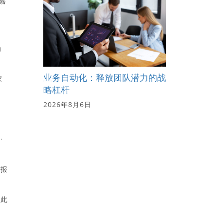
嘉
动
业务自动化：释放团队潜力的战
家
略杠杆
2026年8月6日
·
务报
与此