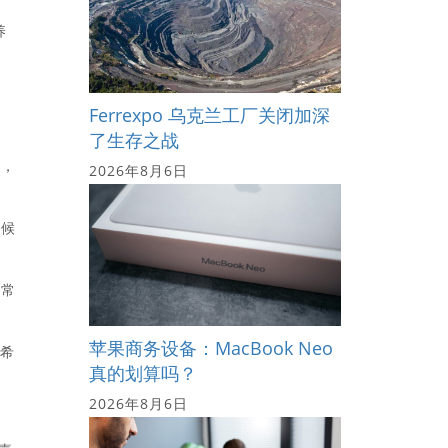
养
Ferrexpo 乌克兰工厂关闭加深
了生存之战
示，
2026年8月6日
时候
非常
苹果商务设备：MacBook Neo
实希
真的划算吗？
2026年8月6日