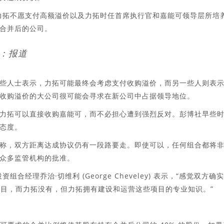
力拓不愿支​​付高额溢价以及力拓时任首席执行官和嘉能可领导层所培
合并后的公司。
：报道
些人士表示，力拓可能最终会考虑支付收购溢价，而另一些人则表
收购溢价的大公司很可能会寻求在新公司中占据领导地位。
力拓可以直接收购嘉能可，而不必担心遭到强烈反对。彭博社早些
态度。
称，双方距离达成协议仍有一段路要走。即使可以，任何组合都将
众多监管机构的批准。
资组合经理乔治·切维利 (George Cheveley) 表示，“感觉双方确
项目，而力拓没有，但力拓拥有建设和运营这些项目的专业知识。”