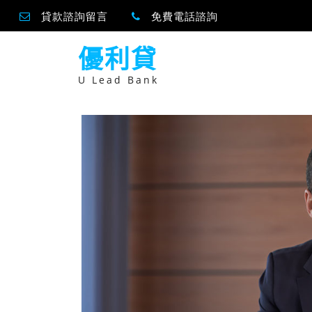
貸款諮詢留言
免費電話諮詢
跳
優利貸
至
主
要
U Lead Bank
內
容