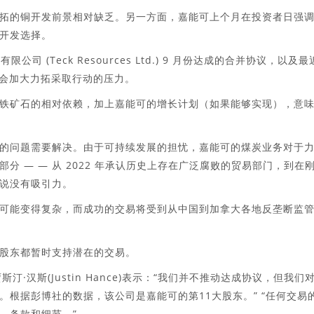
拓的铜开发前景相对缺乏。另一方面，嘉能可上个月在投资者日强
开发选择。
资源有限公司 (Teck Resources Ltd.) 9 月份达成的合并协议，以及最
，只会加大力拓采取行动的压力。
铁矿石的相对依赖，加上嘉能可的增长计划（如果能够实现），意
的问题需要解决。由于可持续发展的担忧，嘉能可的煤炭业务对于
 — — 从 2022 年承认历史上存在广泛腐败的贸易部门，到在
来说没有吸引力。
可能变得复杂，而成功的交易将受到从中国到加拿大各地反垄断监
股东都暂时支持潜在的交易。
伙人贾斯汀·汉斯(Justin Hance)表示：“我们并不推动达成协议，但我们
根据彭博社的数据，该公司是嘉能可的第11大股东。” “任何交易
、条款和细节。”