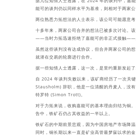
据几位知情人士透露，在 2024 年的谈判中，嘉
能可的谈判仍以同样水平为基准，则相对于两家公
两位熟悉力拓想法的人士表示，该公司可能愿意考
十多年来，两家公司合并的想法已被多次讨论。该计划
——当时力拓迅速拒绝了嘉能可的非正式接触——之
虽然这些谈判没有达成协议，但合并两家公司的想
就潜在交易的轮廓进行合作。
据一些知情人士透露，这一次，是里约重新发起了
自 2024 年谈判失败以来，该矿商经历了一次关键
Stausholm) 辞职，他是一位清醒的丹麦人
特罗特 (Simon Trott)。
对于力拓来说，收购嘉能可的基本理由归结为铜。
告中，铁矿石仍占其收益的一半以上。
铁矿石的中期前景悲观，因为中国房地产市场降温
同时，铜长期以来一直是矿业高管最梦寐以求的金