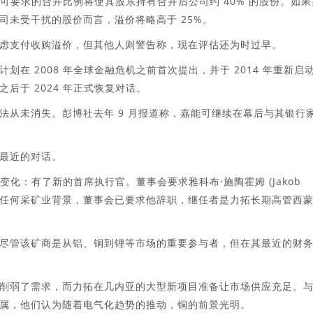
能可要求的合并比例将使其股东持有合并后公司约 40% 的股份。如果
司未受干扰的股价而言，溢价将略高于 25%。
虑支付收购溢价，但其他人则警告称，现在评估还为时过早。
在 2008 年全球金融危机之前首次提出，并于 2014 年重新启
后于 2024 年正式恢复对话。
法从未消失。彭博社去年 9 月报道称，嘉能可继续在幕后与其银行
最近的对话。
变化：有了新的首席执行官。董事会要求雅科布·施陶霍姆 (Jakob
，没有任何采矿业背景，董事会已要求他辞职，继任者是力拓长期高管西蒙
尽管该矿商是从铝、铜到锂等市场的重要参与者，但在其最近的财
削弱了需求，而力拓在几内亚的大型新项目准备让市场供应充足。
属，他们认为随着电气化趋势的推动，铜的前景光明。