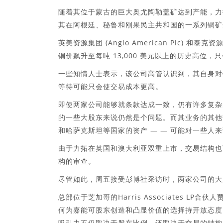
随着其位于蒙古的巨大奥尤陶勒盖矿达到产能，力
其在阿根廷、秘鲁和刚果民主共和国的一系列铜矿
英美资源集团 (Anglo American Plc) 和泰克
铜价飙升至每吨 13,000 美元以上的历史高位
一些知情人士表示，该公司高管认识到，其自身对
等待可能只会使交易成本更高。
即使两家公司能够就条款达成一致，仍有许多复杂
的一些大股东来说仍然是个问题。而其业务的其他部分
和哈萨克斯坦等国家的资产 — — 可能对一些人
由于力拓在英国和澳大利亚双重上市，交易结构也
构的审查。
尽管如此，周五接受彭博社采访时，两家公司的大
总部位于芝加哥的Harris Associates LP合
何为嘉能可股东创造和凸显价值的选择持开放态度。
吸引力不仅取决于股东比例，还取决于交易的结构