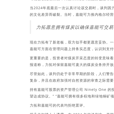
当2024年底最后一次认真讨论该交易时，谈判因
的文化差异而破裂。当时，嘉能可力推内格尔经营
力拓愿意拥有煤炭以确保嘉能可交易
现在力拓有了新老板，双方似乎都更愿意妥协。一
嘉能可方面在管理问题上持务实态度，认识到支付
更重要的是，投资者对煤炭开采态度的转变意味着
报道称，力拓对保留嘉能可庞大的煤炭业务持开放
尽管如此，谈判仍处于非常早期的阶段，人们警告
复杂，并且在政府加强对自然资源的审查之际需要
持有嘉能可股票的资产管理公司 Ninety One 的投
望达成协议。” “嘉能可拥有很多棕地和绿地铜矿
力拓和嘉能可的代表均拒绝置评。